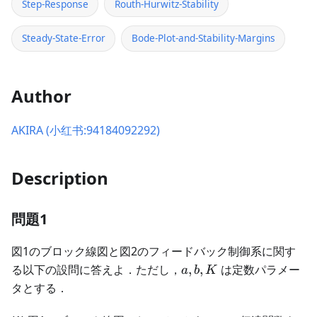
Step-Response
Routh-Hurwitz-Stability
Steady-State-Error
Bode-Plot-and-Stability-Margins
Author
AKIRA (小红书:94184092292)
Description
問題1
図1のブロック線図と図2のフィードバック制御系に関す
a,
る以下の設問に答えよ．ただし，
,
,
は定数パラメー
a
b
K
b,
タとする．
K