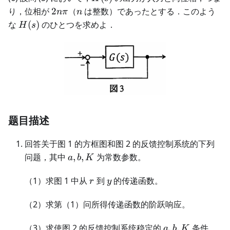
2n\pi
n
り，位相が
2
（
は整数）であったとする．このよう
nπ
n
H(s)
な
(
)
のひとつを求めよ．
H
s
题目描述
回答关于图 1 的方框图和图 2 的反馈控制系统的下列
a,b,K
问题，其中
,
,
为常数参数。
a
b
K
r
y
（1）求图 1 中从
到
的传递函数。
r
y
（2）求第（1）问所得传递函数的阶跃响应。
a,b,K
（3）求使图 2 的反馈控制系统稳定的
,
,
条件。
a
b
K