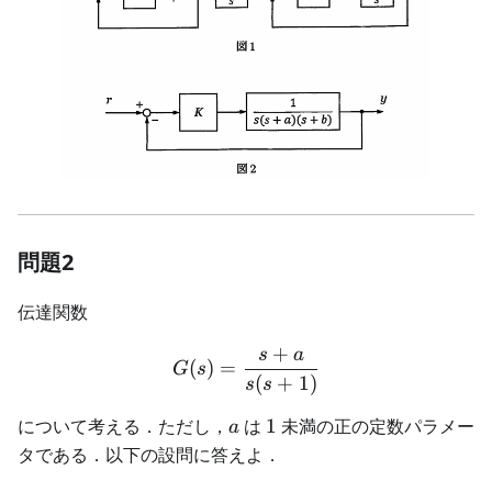
問題2
伝達関数
+
s
a
G(s) = \frac{s + a}{s(s + 
(
)
=
G
s
(
+
1
)
s
s
a
1
について考える．ただし，
は
1
未満の正の定数パラメー
a
タである．以下の設問に答えよ．