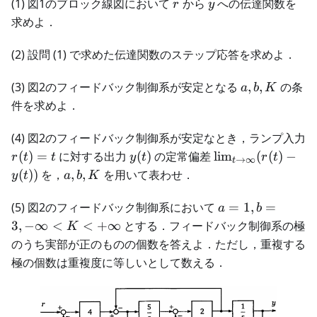
r
y
(1) 図1のブロック線図において
から
への伝達関数を
r
y
求めよ．
(2) 設問 (1) で求めた伝達関数のステップ応答を求めよ．
a,
(3) 図2のフィードバック制御系が安定となる
,
,
の条
a
b
K
b,
件を求めよ．
K
(4) 図2のフィードバック制御系が安定なとき，ランプ入力
r(t)
y(t)
\lim_{t\to\infty
(
)
=
に対する出力
(
)
の定常偏差
lim
(
(
)
−
r
t
t
y
t
r
t
→
∞
t
= t
(r(t) - y(t))
a,
(
))
を，
,
,
を用いて表わせ．
y
t
a
b
K
b,
K
a = 1,
(5) 図2のフィードバック制御系において
=
1
,
=
a
b
b = 3, -
3
,
−
∞
<
<
+
∞
とする．フィードバック制御系の極
K
\infty
のうち実部が正のものの個数を答えよ．ただし，重複する
< K <
極の個数は重複度に等しいとして数える．
+\infty