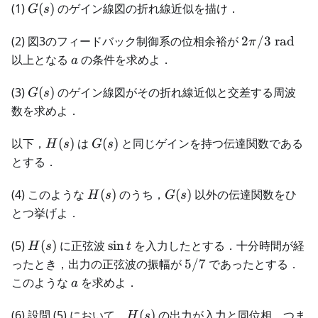
G(s)
(1)
(
)
のゲイン線図の折れ線近似を描け．
G
s
2\pi/3 \
(2) 図3のフィードバック制御系の位相余裕が
2
/3
rad
π
\mathrm{ra
a
以上となる
の条件を求めよ．
a
G(s)
(3)
(
)
のゲイン線図がその折れ線近似と交差する周波
G
s
数を求めよ．
H(s)
G(s)
以下，
(
)
は
(
)
と同じゲインを持つ伝達関数である
H
s
G
s
とする．
H(s)
G(s)
(4) このような
(
)
のうち，
(
)
以外の伝達関数をひ
H
s
G
s
とつ挙げよ．
H(s)
\sin
(5)
(
)
に正弦波
sin
を入力したとする．十分時間が経
H
s
t
t
5/7
ったとき，出力の正弦波の振幅が
5/7
であったとする．
a
このような
を求めよ．
a
H(s)
(6) 設問 (5) において，
(
)
の出力が入力と同位相，つま
H
s