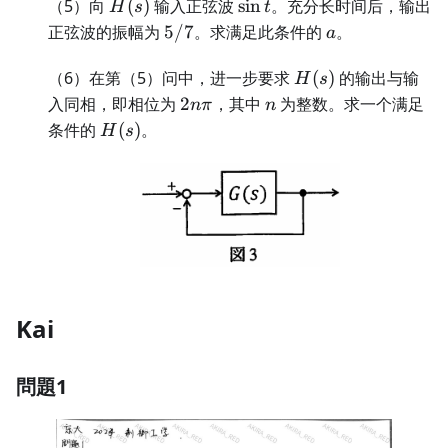
H(s)
\sin
（5）向
(
)
输入正弦波
sin
。充分长时间后，输出
H
s
t
t
5/7
a
正弦波的振幅为
5/7
。求满足此条件的
。
a
H(s)
（6）在第（5）问中，进一步要求
(
)
的输出与输
H
s
2n\pi
n
入同相，即相位为
2
，其中
为整数。求一个满足
nπ
n
H(s)
条件的
(
)
。
H
s
Kai
問題1