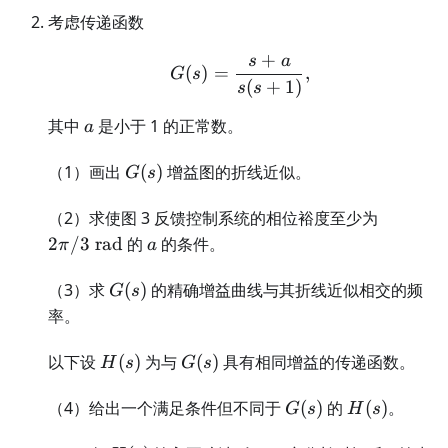
考虑传递函数
+
s
a
G(s)=\frac{s+a}{s(s+1)
(
)
=
,
G
s
(
+
1
)
s
s
a
其中
是小于 1 的正常数。
a
G(s)
（1）画出
(
)
增益图的折线近似。
G
s
2\pi/3\
（2）求使图 3 反馈控制系统的相位裕度至少为
\mathr
a
2
/3
rad
的
的条件。
π
a
G(s)
（3）求
(
)
的精确增益曲线与其折线近似相交的频
G
s
率。
H(s)
G(s)
以下设
(
)
为与
(
)
具有相同增益的传递函数。
H
s
G
s
G(s)
H(s)
（4）给出一个满足条件但不同于
(
)
的
(
)
。
G
s
H
s