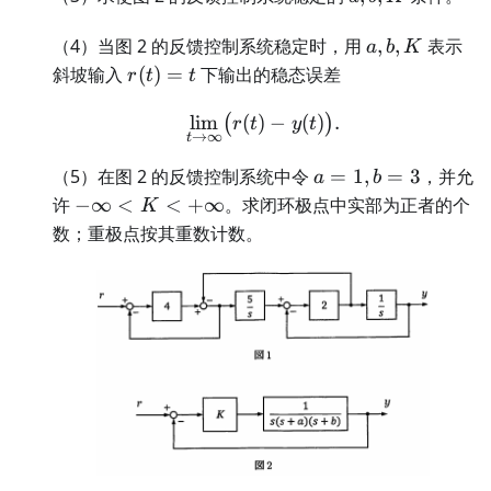
a,b,K
（4）当图 2 的反馈控制系统稳定时，用
,
,
表示
a
b
K
r(t)=t
斜坡输入
(
)
=
下输出的稳态误差
r
t
t
lim
(
)
\lim_{t\to\infty}\bigl(r(
−
(
)
.
(
)
r
t
y
t
→
∞
t
a=1,b=3
（5）在图 2 的反馈控制系统中令
=
1
,
=
3
，并允
a
b
-
许
−
∞
<
<
+
∞
。求闭环极点中实部为正者的个
K
\infty<K<+\infty
数；重极点按其重数计数。