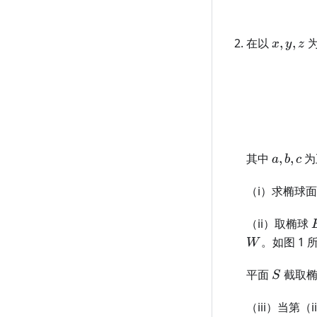
x,y,z
在以
,
,
为
x
y
z
a,b,c
其中
,
,
为
a
b
c
（i）求椭球
（ii）取椭球
。如图 1 
W
S
平面
截取椭
S
（iii）当第（