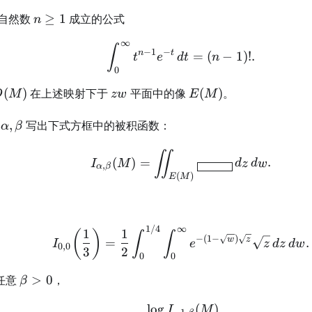
n\geq1
自然数
≥
1
成立的公式
n
∞
\int_0^\infty t^{n-1}e
∫
−
1
−
n
t
=
(
−
1
)!
.
t
e
d
t
n
0
(M)
zw
E(M)
(
)
在上述映射下于
平面中的像
(
)
。
D
M
z
w
E
M
\alpha,\beta
,
写出下式方框中的被积函数：
α
β
I_{\alpha,\beta}(M) 
∬
(
)
=
.
I
M
d
z
d
w
,
α
β
(
)
E
M
1/4
∞
I_{0,0}\!\left(\frac13
1
1
(
)
∫
∫
−
(
1
−
)
w
z
=
.
I
e
z
d
z
d
w
0
,
0
3
2
0
0
\beta>0
任意
>
0
，
β
lo
g
(
)
\lim_{M\to\infty} \fr
I
M