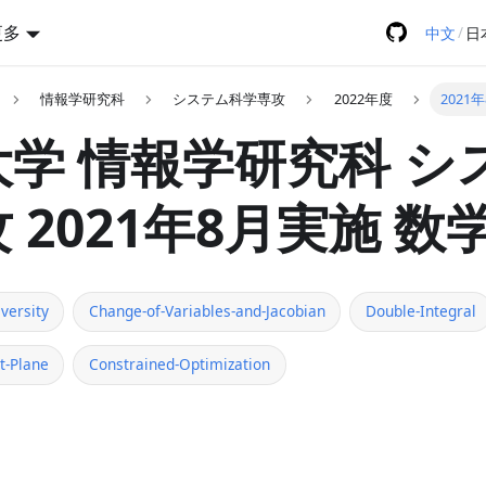
更多
/
中文
日
情報学研究科
システム科学専攻
2022年度
2021
学 情報学研究科 シ
 2021年8月実施 数学
versity
Change-of-Variables-and-Jacobian
Double-Integral
t-Plane
Constrained-Optimization