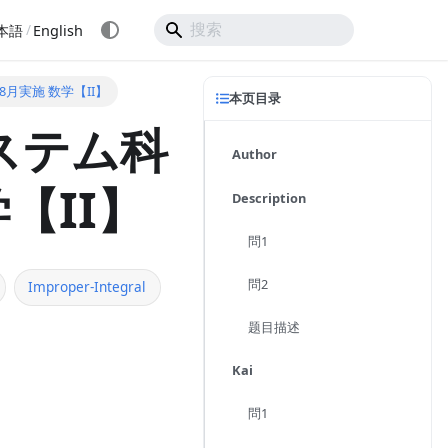
/
本語
English
年8月実施 数学【II】
本页目录
ステム科
Author
【II】
Description
問1
問2
Improper-Integral
题目描述
Kai
問1