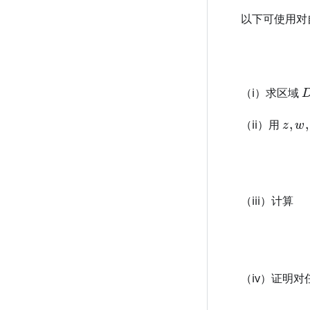
以下可使用对
D
（i）求区域
z,w,
（ii）用
,
,
z
w
（iii）计算
（iv）证明对