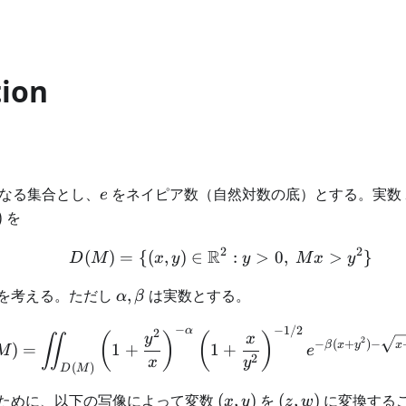
tion
e
なる集合とし、
をネイピア数（自然対数の底）とする。実数
e
)
を
2
2
R
(
)
=
{(
,
)
∈
D(M) = \{ (x,y) \in \m
:
>
0
,
>
}
D
M
x
y
y
M
x
y
\alpha,
を考える。ただし
,
は実数とする。
α
β
\beta
−
−
1/2
α
I_{\alpha,\beta}(M) = \
2
(
)
(
)
y
x
∬
2
−
(
+
)
−
β
x
y
x
)
=
1
+
1
+
M
e
2
x
y
(
)
D
M
(x,y)
(z,w)
ために、以下の写像によって変数
(
,
)
を
(
,
)
に変換する
x
y
z
w