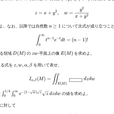
2
z = x + y^2, \quad w =
y
2
=
+
,
=
z
x
y
w
2
+
x
y
n
よ。なお、以降では自然数
≥
1
について次式が成り立つこ
n
\geq
∞
1
\int_0^{\infty} t^{n-1}
∫
−
1
−
n
t
=
(
−
1
)!
t
e
d
t
n
0
D(M)
zw
E(M)
よる領域
(
)
の
-平面上の像
(
)
を求めよ。
D
M
z
w
E
M
z, w,
に入る式を
,
,
,
を用いて表せ。
z
w
α
β
\alpha,
\beta
I_{\alpha,\beta}(M) = 
∬
(
)
=
I
M
d
z
d
w
,
α
β
(
)
E
M
1/4
∞
) =
1
−
(
1
−
)
w
z
の値を求めよ。
∫
∫
e
z
d
z
d
w
2
0
0
}
に対して
infty}