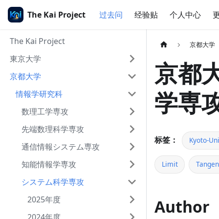
The Kai Project
过去问
经验贴
个人中心
The Kai Project
京都大学
東京大学
京都大
京都大学
学専攻
情報学研究科
数理工学専攻
先端数理科学専攻
标签：
Kyoto-Uni
通信情報システム専攻
知能情報学専攻
Limit
Tangen
システム科学専攻
2025年度
Author
2024年度