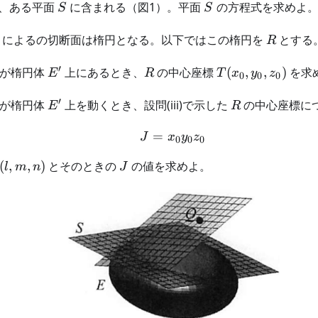
S
S
、ある平面
に含まれる（図1）。平面
の方程式を求めよ
S
S
R
によるの切断面は楕円となる。以下ではこの楕円を
とする
R
′
E'
R
T(x_0,y_0,z_0)
が楕円体
上にあるとき、
の中心座標
(
,
,
)
を求
E
R
T
x
y
z
0
0
0
′
E'
R
が楕円体
上を動くとき、設問(iii)で示した
の中心座標に
E
R
=
J = x_0 y_0 z_0
J
x
y
z
0
0
0
(l,m,n)
J
(
,
,
)
とそのときの
の値を求めよ。
l
m
n
J