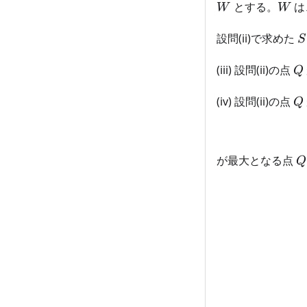
W
とする。
は
W
W
S
設問(ii)で求めた
S
Q
(iii) 設問(ii)の点
Q
Q
(iv) 設問(ii)の点
Q
Q
が最大となる点
Q