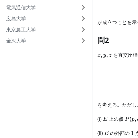
e^{-(1-
電気通信大学
\sqrt{w})\s
\sqrt{z} \, 
広島大学
が成立つことを示
東京農工大学
問2
金沢大学
x,y,z
,
,
を直交座標
x
y
z
を考える。ただし
E
P(p,q
(i)
上の点
(
,
E
P
p
E
1
(ii)
の外部の
1
E