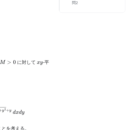
問2
M
xy
>
0
に対して
-平
M
x
y
>
0
athbb{R}^2 : y > 0, \; Mx > y^2 \}
iint_{D(M)} \left(1 + \frac{y^2}{x} \right)^{-\alph
2
+
+
y
y
d
x
d
y
ことを考える。