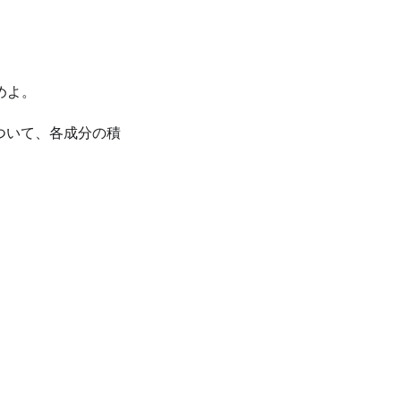
。
。
めよ。
ついて、各成分の積