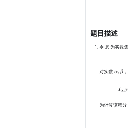
题目描述
\mathbb
R
令
为实数
R
\alph
对实数
,
α
β
I
,
α
β
为计算该积分