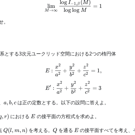
lo
g
(
)
\lim_{M \to \infty} \fr
I
M
−
1
,
β
lim
=
1
qrt{z}}
lo
g
lo
g
M
→
∞
M
dzdw
せ。
系とする3次元ユークリッド空間における2つの楕円体
2
2
2
E : \frac{x^2}{a^2} + 
x
y
z
:
+
+
=
1
,
E
2
2
2
a
b
c
2
2
2
E' : \frac{x^2}{a^2} +
x
y
z
′
:
+
+
=
3
E
2
2
2
a
b
c
a,b,c
、
,
,
は正の定数とする。以下の設問に答えよ。
a
b
c
,r)
E
,
)
における
の接平面の方程式を求めよ。
q
r
E
Q(l,m,n)
Q
E
点
(
,
,
)
を考える。
を通る
の接平面すべてを考え、
Q
l
m
n
Q
E