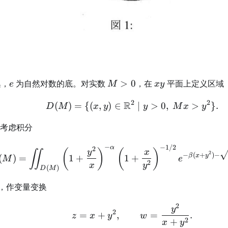
e
M>0
xy
集，
为自然对数的底。对实数
>
0
，在
平面上定义区域
e
M
x
y
2
2
R
(
)
=
{(
,
)
∈
D(M)=\{(x,y)\in\ma
∣
>
0
,
>
}
.
D
M
x
y
y
M
x
y
a,\beta
，考虑积分
−
−
1/2
α
I_{\alpha,\beta}(M) 
2
(
)
(
)
y
x
∬
2
−
(
+
)
−
β
x
y
(
)
=
1
+
1
+
M
e
2
x
y
(
)
D
M
，作变量变换
2
z=x+y^2,\qquad w=\
y
2
=
+
,
=
.
z
x
y
w
2
+
x
y