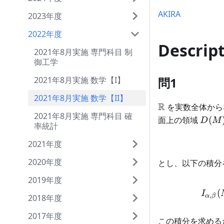
AKIRA
2023年度
2022年度
Descrip
2021年8月実施 専門科目 制
御工学
問1
2021年8月実施 数学【I】
2021年8月実施 数学【II】
\mathbb{R}
R
を実数全体から
2021年8月実施 専門科目 確
D(M)
面上の領域
(
D
M
率統計
2021年度
2020年度
とし、以下の積分
2019年度
(
I
,
α
β
2018年度
2017年度
この積分を求める