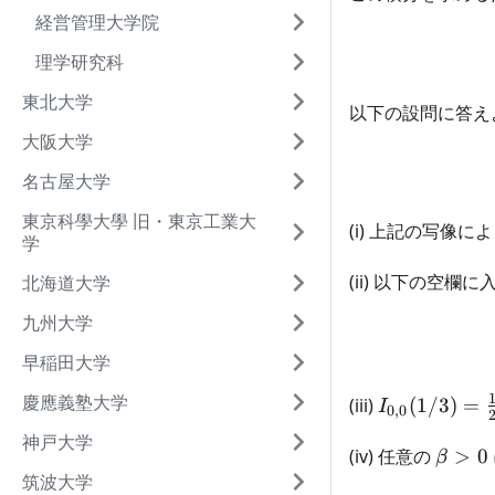
経営管理大学院
理学研究科
東北大学
以下の設問に答え
大阪大学
名古屋大学
東京科學大學 旧・東京工業大
(i) 上記の写像に
学
(ii) 以下の空欄
北海道大学
九州大学
早稲田大学
I_{0,0}(1/3
慶應義塾大学
(iii)
(
1/3
)
=
I
0
,
0
\frac{1}{2}
神戸大学
\int_0^{1/4
\beta
(iv) 任意の
>
0
β
\int_{0}^{\
> 0
筑波大学