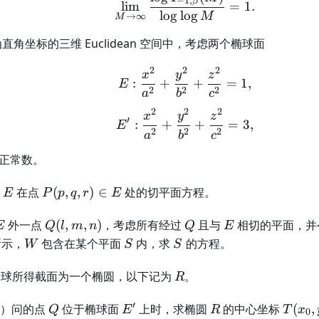
−
1
,
β
lim
=
1.
lo
g
lo
g
M
→
∞
M
直角坐标的三维 Euclidean 空间中，考虑两个椭球面
2
2
2
E:\frac{x^2}{a^2}+\
x
y
z
:
+
+
=
1
,
E
2
2
2
a
b
c
2
2
2
E':\frac{x^2}{a^2}+
x
y
z
′
:
+
+
=
3
,
E
2
2
2
a
b
c
正常数。
E
P(p,q,r)\in
面
在点
(
,
,
)
∈
处的切平面方程。
E
P
p
q
r
E
E
E
Q(l,m,n)
Q
E
外一点
(
,
,
)
，考虑所有经过
且与
相切的平面，并
E
Q
l
m
n
Q
E
W
S
S
所示，
包含在某个平面
内，求
的方程。
W
S
S
R
球所得截面为一个椭圆，以下记为
。
R
′
Q
E'
R
T(x_0
ii）问的点
位于椭球面
上时，求椭圆
的中心坐标
(
,
Q
E
R
T
x
0