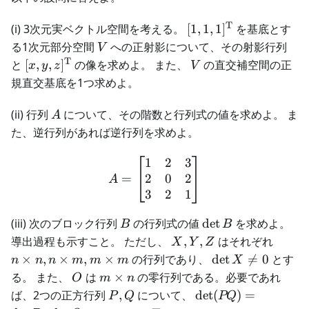
T
[1, 1,
(i) 3次元実ベクトル空間を考える。
[
1
,
1
,
1
]
を基底とす
1]^{\mathrm{T}}
V
る1次元部分空間
への正射影について、その射影行列
V
T
[x, y,
V
と
[
,
,
]
の像を求めよ。 また、
の直交補空間の正
x
y
z
V
z]^{\mathrm{T}}
規直交基底を1つ求めよ。
A
(ii) 行列
について、その階数と行列式の値を求めよ。 ま
A
た、逆行列があれば逆行列を求めよ。
1
2
3
A = \begin{bmatrix} 1 & 2
2
0
2
=
A
3
2
1
B
\det
(iii) 次のブロック行列
の行列式の値
det
を求めよ。
B
B
B
X,
n
導出過程も示すこと。 ただし、
,
,
はそれぞれ
X
Y
Z
Y,
\time
\det
×
,
×
,
×
の行列であり、
det

=
0
とす
n
n
n
m
m
m
X
Z
n, n
X
O
m
る。 また、
は
×
の零行列である。必要であれ
O
m
n
\time
\ne
\times
P,
\det
ば、2つの正方行列
,
について、
det
(
)
=
P
Q
PQ
m, m
0
n