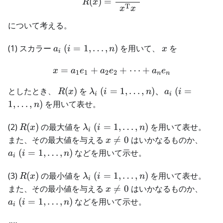
(
)
=
R
x
T
x
x
について考える。
a_i \
x
(1) スカラー
(
=
1
,
…
,
)
を用いて、
を
a
i
n
x
i
(i =
1,
=
+
x = a_1 e_1 + a_2 e_2 + \
+
⋯
+
x
a
e
a
e
a
e
1
1
2
2
n
n
\dots,
R(x)
\lambda_i
としたとき、
(
)
を
(
=
1
,
…
,
)
、
(
=
R
x
λ
i
n
a
i
n)
i
i
\ (i = 1,
1
,
…
,
)
を用いて表せ。
n
\dots,
n)、a_i\
R(x)
\lambda_i\
(2)
(
)
の最大値を
(
=
1
,
…
,
)
を用いて表せ。
R
x
λ
i
n
i
(i = 1,
(i = 1,
x
a_i\
また、その最大値を与える

=
0
はいかなるものか、
x
\dots, n)
\dots, n)
\ne
(i =
(
=
1
,
…
,
)
などを用いて示せ。
a
i
n
i
0
1,
\dot
R(x)
\lambda_i\
(3)
(
)
の最小値を
(
=
1
,
…
,
)
を用いて表せ。
R
x
λ
i
n
i
n)
(i = 1,
x
a_i\
また、その最小値を与える

=
0
はいかなるものか、
x
\dots, n)
\ne
(i =
(
=
1
,
…
,
)
などを用いて示せ。
a
i
n
i
0
1,
\dot