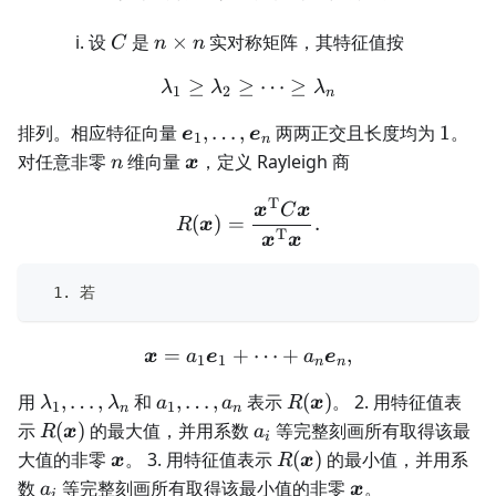
C
n\times
设
是
×
实对称矩阵，其特征值按
C
n
n
n
≥
≥
\lambda_1\geq\lambda_2
⋯
≥
λ
λ
λ
1
2
n
\boldsymbol{e}_1,\ldots,\bolds
1
排列。相应特征向量
,
…
,
两两正交且长度均为
1
。
e
e
1
n
n
\boldsymbol{x}
对任意非零
维向量
，定义 Rayleigh 商
n
x
T
R(\boldsymbol{x}) =\fr
x
C
x
(
)
=
.
R
x
T
x
x
  1. 若
=
+
\boldsymbol{x} =a_1\bo
⋯
+
,
x
a
e
a
e
1
1
n
n
\lambda_1,\ldots,\lambda_n
a_1,\ldots,a_n
R(\boldsymbol{x})
用
,
…
,
和
,
…
,
表示
(
)
。 2. 用特征值表
λ
λ
a
a
R
x
1
1
n
n
R(\boldsymbol{x})
a_i
示
(
)
的最大值，并用系数
等完整刻画所有取得该最
R
x
a
i
\boldsymbol{x}
R(\boldsymbol{x})
大值的非零
。 3. 用特征值表示
(
)
的最小值，并用系
x
R
x
a_i
\boldsymbol{x
数
等完整刻画所有取得该最小值的非零
。
a
x
i