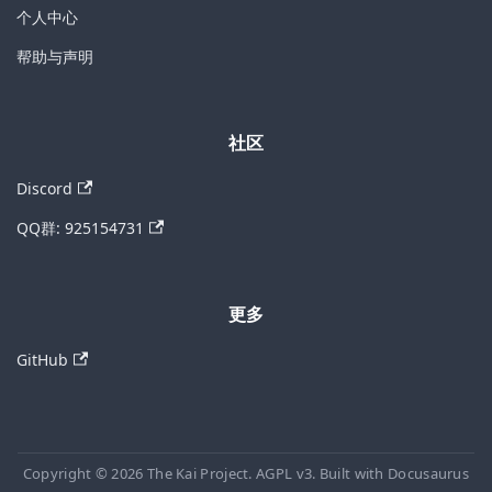
个人中心
帮助与声明
社区
Discord
QQ群: 925154731
更多
GitHub
Copyright © 2026 The Kai Project. AGPL v3. Built with Docusaurus