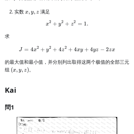
x,y,z
实数
,
,
满足
x
y
z
2
2
2
+
+
x^2+y^2+z^2=1.
=
1.
x
y
z
求
2
2
2
=
4
+
+
4
J=4x^2+y^2+4z^2+4xy+4
+
4
+
4
−
2
J
x
y
z
x
y
yz
z
x
的最大值和最小值，并分别列出取得这两个极值的全部三元
(x,y,z)
组
(
,
,
)
。
x
y
z
Kai
問1