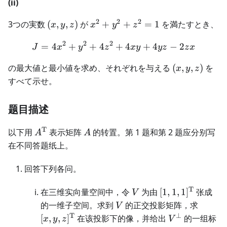
(ii)
n)
2
2
2
(x,
x^2
3つの実数
(
,
,
)
が
+
+
=
1
を満たすとき、
x
y
z
x
y
z
y,
+
2
2
2
=
z)
4
+
+
y^2
4
J = 4x^2 + y^2 + 4z^2 + 4
+
4
+
4
−
2
J
x
y
z
x
y
yz
z
x
+
(x,
の最大値と最小値を求め、それぞれを与える
(
,
,
)
を
x
y
z
z^2
y,
すべて示せ。
= 1
z)
题目描述
T
A^{\mathrm
A
以下用
表示矩阵
的转置。第 1 题和第 2 题应分别写
A
A
T}
在不同答题纸上。
回答下列各问。
T
V
[1,1,1]^{\math
在三维实向量空间中，令
为由
[
1
,
1
,
1
]
张成
V
T}
V
[x,y,z
的一维子空间。求到
的正交投影矩阵，求
V
T}
T
⊥
V^\perp
[
,
,
]
在该投影下的像，并给出
的一组标
x
y
z
V