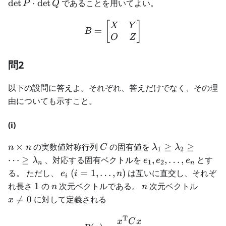
Q
(PQ)
det
⋅
det
であることを用いてよい。
P
Q
\time
=
m
\det
B = \begin{bmatrix} X &
[
]
X
Y
=
B
P
O
Z
\cdot
\det
問2
Q
以下の設問に答えよ。それぞれ、答えだけでなく、その理
由についても示すこと。
(i)
n
C
\lambda_1
×
の実数値対称行列
の固有値を
≥
≥
n
n
C
λ
λ
1
2
\times
\ge
e_1,
⋯
≥
、対応する固有ベクトルを
,
,
…
,
とす
λ
e
e
e
1
2
n
n
n
\lambda_2
e_2,
e_i \
る。 ただし、
(
=
1
,
…
,
)
は互いに直交し、それぞ
e
i
n
i
\ge \dots
\dots,
(i=1,
1
n
n
x
れ長さ
1
の
次元ベクトルである。
次元ベクトル
n
n
\ge
e_n
\dots,
\ne

=
0
に対して定義される
x
\lambda_n
n)
0
T
R(x) = \frac{x^{\mathr
x
C
x