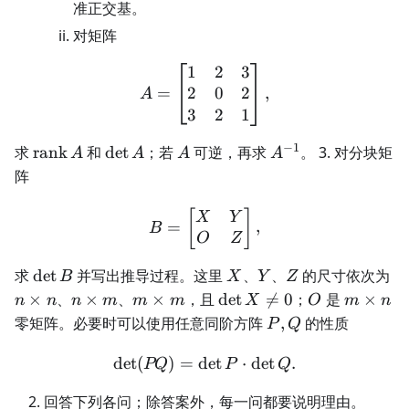
准正交基。
对矩阵
1
2
3
A= \begin{bmatrix} 1&2
2
0
2
=
,
A
3
2
1
−
1
\operatorname{rank}A
\det
A
A^{-1}
求
rank
和
det
；若
可逆，再求
。 3. 对分块矩
A
A
A
A
A
阵
B= \begin{bmatrix} X&Y
[
]
X
Y
=
,
B
O
Z
\det
X
Y
Z
n\
求
det
并写出推导过程。这里
、
、
的尺寸依次为
B
X
Y
Z
B
n
n\times
m\times
\det
O
m\times
×
、
×
、
×
，且
det

=
0
；
是
×
n
n
n
m
m
m
X
O
m
n
m
m
X\ne0
n
P,Q
零矩阵。必要时可以使用任意同阶方阵
,
的性质
P
Q
det
(
)
=
det
\det(PQ)=\det P\cdot\de
⋅
det
.
PQ
P
Q
回答下列各问；除答案外，每一问都要说明理由。