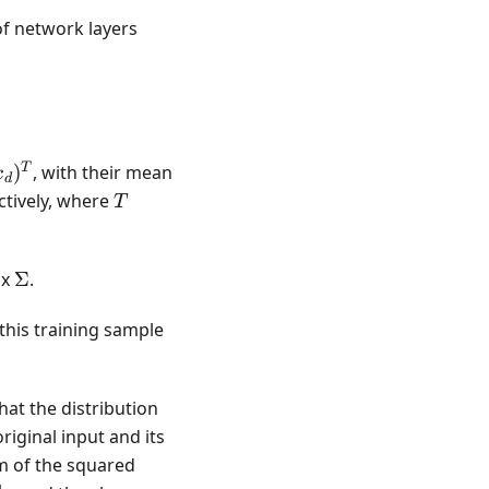
 of network layers
T
)
, with their mean
x
d
T
ctively, where
T
\Sigma
ix
Σ
.
this training sample
hat the distribution
riginal input and its
m of the squared