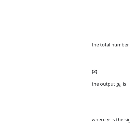
the total number 
(2)
g_k
the output
is
g
k
\sigma
where
is the si
σ