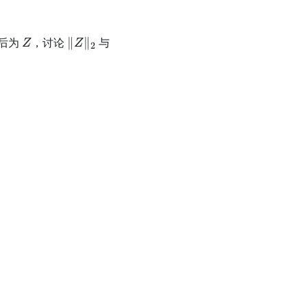
Z
\|Z\|_2
后为
，讨论
∥
∥
与
Z
Z
2