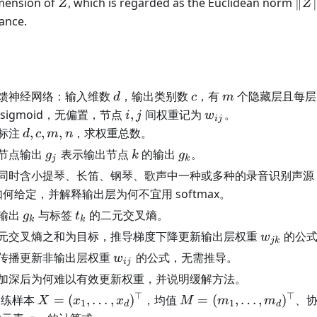
Z
\|Z
imension of
, which is regarded as the Euclidean norm
∥
Z
Z
ance.
d
c
m
馈神经网络：输入维数
，输出类别数
，有
个隐藏层且每
d
c
m
i,j
w_{ij}
sigmoid，无偏置，节点
,
间权重记为
。
i
j
w
ij
d,c,m,n
标注
,
,
,
，求权重总数。
d
c
m
n
g_j
k
g_k
节点输出
表示输出节点
的输出
。
g
k
g
j
k
同时含小提琴、长笛、钢琴、歌声中一种或多种的录音识别声源
何给定，并解释输出层为何不宜用 softmax。
g_k
t_k
输出
与标签
的二元交叉熵。
g
t
k
k
w_{jk}
元交叉熵之和为目标，推导梯度下降更新输出层权重
的公式
w
jk
w_{ij}
传播更新非输出层权重
的公式，无需推导。
w
ij
加深后为何难以有效更新权重，并说明缓解方法。
⊤
⊤
X=
M=
训练样本
=
(
,
…
,
)
，均值
=
(
,
…
,
)
、
X
x
x
M
m
m
1
1
d
d
(x_1,\ldots,x_d)^\top
(m_1,\ldots,m_d)^\to