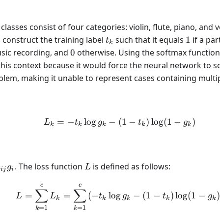
 classes consist of four categories: violin, flute, piano, and 
t_k
1
d construct the training label
such that it equals
1
if a pa
t
k
0
usic recording, and
0
otherwise. Using the softmax function 
this context because it would force the neural network to so
oblem, making it unable to represent cases containing multi
=
−
lo
g
−
(
L_k = -t_{k}\log g_{k}-
1
−
)
lo
g
(
1
−
)
L
t
g
t
g
k
k
k
k
k
L
. The loss function
is defined as follows:
w
g
L
ij
i
^{n}w_{ij}g_{i}
c
c
L = \sum_{k=1}^{c}L_{k
∑
∑
=
=
(
−
lo
g
−
(
1
−
)
lo
g
(
1
−
)
L
L
t
g
t
g
k
k
k
k
k
=
1
=
1
k
k