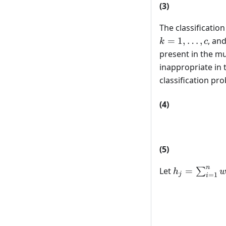
(3)
The classification
=
1
,
…
,
, an
k
c
present in the m
inappropriate in 
classification pr
(4)
(5)
n
h_{j} =
Let
=
∑
h
j
=
1
i
\sum_{i=1}