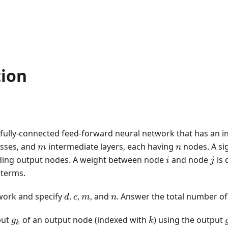
tion
 fully-connected feed-forward neural network that has an i
m
n
sses, and
intermediate layers, each having
nodes. A si
m
n
i
j
luding output nodes. A weight between node
and node
is 
i
j
 terms.
d
c
m
n
twork and specify
,
,
, and
. Answer the total number of
d
c
m
n
g_k
k
put
of an output node (indexed with
) using the output
g
k
k