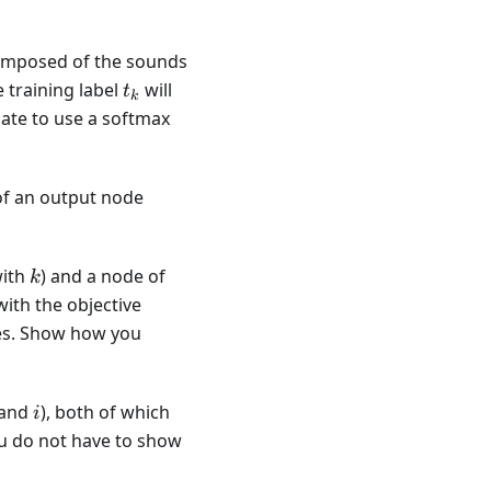
composed of the sounds
t_k
e training label
will
t
k
riate to use a softmax
f an output node
k
with
) and a node of
k
ith the objective
ses. Show how you
i
and
), both of which
i
ou do not have to show