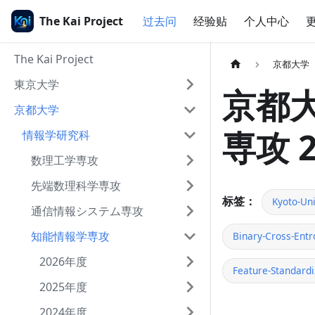
The Kai Project
过去问
经验贴
个人中心
The Kai Project
京都大学
東京大学
京都大
京都大学
専攻 
情報学研究科
数理工学専攻
先端数理科学専攻
标签：
Kyoto-Uni
通信情報システム専攻
知能情報学専攻
Binary-Cross-Entr
2026年度
Feature-Standardi
2025年度
2024年度