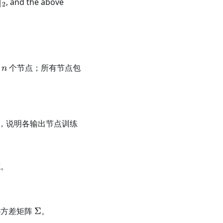
\|_2
∥
, and the above
2
n
层
个节点；所有节点包
n
，说明各输出节点训练
。
\Sigma
协方差矩阵
Σ
。
p