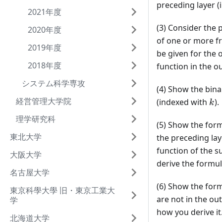
preceding layer 
2021年度
(3) Consider the
2020年度
of one or more fr
2019年度
be given for the
2018年度
function in the o
システム科学専攻
(4) Show the bin
経営管理大学院
k
(indexed with
).
k
理学研究科
(5) Show the for
東北大学
the preceding la
function of the s
大阪大学
derive the formul
名古屋大学
(6) Show the for
東京科學大學 旧・東京工業大
are not in the o
学
how you derive it
北海道大学