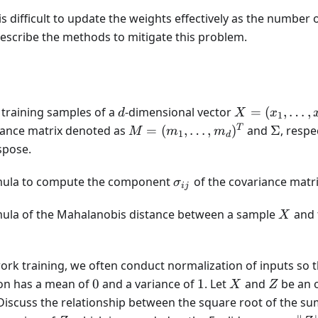
 is difficult to update the weights effectively as the number
escribe the methods to mitigate this problem.
d
X =
training samples of a
-dimensional vector
=
(
,
…
,
d
X
x
1
(x_1,
M =
\Sigma
T
iance matrix denoted as
=
(
,
…
,
)
and
Σ
, respe
M
m
m
1
d
\dots,
(m_1,
spose.
x_d)^T
\dots,
m_d)^T
\sigma_{ij}
rmula to compute the component
of the covariance matr
σ
ij
X
mula of the Mahalanobis distance between a sample
and 
X
work training, we often conduct normalization of inputs so t
0
1
X
Z
on has a mean of
0
and a variance of
1
. Let
and
be an o
X
Z
Discuss the relationship between the square root of the su