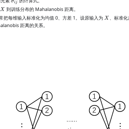
gma
\sigma_{ij}
的元素
的计算式。
σ
ij
X
到训练分布的 Mahalanobis 距离。
X
X
常把每维输入标准化为均值 0、方差 1。设原输入为
、标准化
X
alanobis 距离的关系。