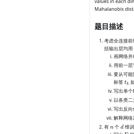
values in each d
Mahalanobis dist
题目描述
考虑全连接前
括输出层均用 
画网络并
用前一层
要从可能
t_k
标签
如
t
k
写出单个
以各类二
写出反向
解释网络
n
d
有
个
维
n
d