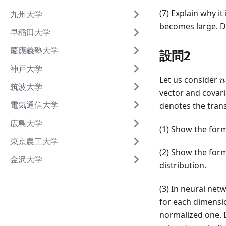
(7) Explain why it
九州大学
becomes large. D
早稲田大学
慶應義塾大学
設問2
神戸大学
n
Let us consider
n
筑波大学
vector and covar
電気通信大学
denotes the tran
広島大学
(1) Show the fo
東京農工大学
(2) Show the for
金沢大学
distribution.
(3) In neural net
for each dimensi
normalized one. 