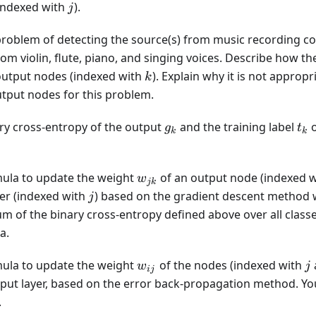
j
(indexed with
).
j
 problem of detecting the source(s) from music recording 
om violin, flute, piano, and singing voices. Describe how th
k
 output nodes (indexed with
). Explain why it is not approp
k
utput nodes for this problem.
g_k
t_k
ary cross-entropy of the output
and the training label
o
g
t
k
k
w_{jk}
mula to update the weight
of an output node (indexed 
w
jk
j
yer (indexed with
) based on the gradient descent method w
j
um of the binary cross-entropy defined above over all clas
a.
w_{ij}
j
mula to update the weight
of the nodes (indexed with
w
j
ij
utput layer, based on the error back-propagation method. Y
.