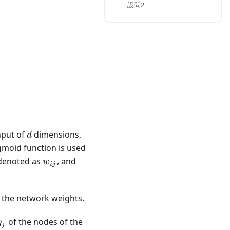
設問2
d
nput of
dimensions,
d
gmoid function is used
w_{ij}
denoted as
, and
w
ij
 the network weights.
g_j
of the nodes of the
g
j