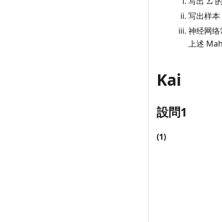
\Si
写出
Σ
写出样本
神经网络
上述 Mah
Kai
設問1
(1)