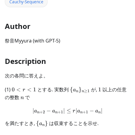
Cauchy-Sequence
Author
祭音Myyura (with GPT-5)
Description
次の各問に答えよ。
0
\
1
(1)
0
<
<
1
とする. 実数列
{
}
が,
1
以上の任意
r
a
≥
1
n
n
<
{a_n\}_{n
n
の整数
で
n
r<
\geq 1}
1
∣
−
∣
≤
|a_{n+2} - a_{n+1}| \leq 
∣
−
∣
a
a
r
a
a
+
2
+
1
+
1
n
n
n
n
\
を満たすとき,
{
}
は収束することを示せ.
a
n
{a_n\}