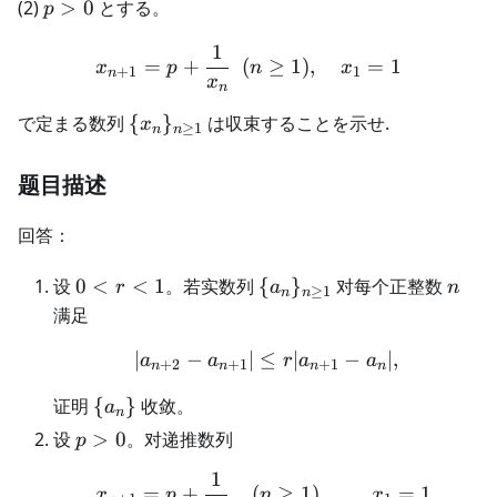
p
(2)
>
0
とする。
p
>
1
0
x_{n+1} = p + \frac{1}{x_
=
+
(
≥
1
)
,
=
1
x
p
n
x
+
1
1
n
x
n
\
で定まる数列
{
}
は収束することを示せ.
x
≥
1
n
n
{x_n\}_{n
\geq 1}
题目描述
回答：
0<r<1
\
n
设
0
<
<
1
。若实数列
{
}
对每个正整数
r
a
n
≥
1
n
n
{a_n\}_{n\ge1}
满足
∣
−
∣
≤
|a_{n+2}-a_{n+1}|\le r
∣
−
∣
,
a
a
r
a
a
+
2
+
1
+
1
n
n
n
n
\
证明
{
}
收敛。
a
n
{a_n\}
p>0
设
>
0
。对递推数列
p
1
x_{n+1}=p+\frac1{x_n
=
+
(
≥
1
)
,
=
1
,
x
p
n
x