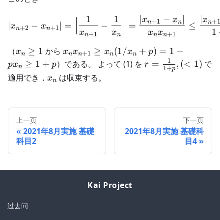
1
1
∣
−
∣
∣
|x_{n+2}-x_{n+1}|=\Bigl
x
x
x
+
1
+
n
n
n
∣
−
∣
=
−
=
≤
x
x
+
2
+
1
n
n
1
x
x
x
x
+
1
+
1
n
n
n
n
x_n\ge
x_nx_{n+1}\ge
（
≥
1
から
≥
(
1/
+
)
=
1
+
x
x
x
x
x
p
+
1
n
n
n
n
n
1
x_n(1/x_n+p)=1+px_n\ge1+p
1
r=\frac1{1+p},
≥
1
+
）である。 よって (1) を
=
,
(
<
1
)
で
p
x
p
r
n
1
+
p
(<1)
{x_n}
適用でき，
は収束する。
x
n
上一页
下一页
2021年8月実施 基礎
2021年8月実施 基礎科
科目2
目4
Kai Project
过去问