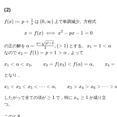
(2)
1
f(x):=p+\frac{1}
(0,\infty)
(
)
:=
+
は
(
0
,
∞
)
上で単調減少。方程式
f
x
p
x
{x}
2
=
(
)
⟺
x=f(x)\iff x^2-px-1=0
−
−
1
=
0
x
f
x
x
p
x
\alpha=\frac{p+\sqrt{p^2+4}}2,
x_1=1<\alp
2
+
+
4
p
p
の正の解を
=
,
(
>
1
)
とする。
=
1
<
α
x
α
1
2
(>1)
x_2=f(1)=p+1>\alpha
なので
=
(
1
)
=
+
1
>
，よって
x
f
p
α
2
<
<
,
=
(
x_1<\alpha<x_2,\qquad x
)
<
(
)
=
,
=
x
α
x
x
f
x
f
α
α
x
1
2
3
2
4
となり，
<
<
<
⋯
<
,
x_{1}<x_{3}<x_{5}<\cdo
>
>
>
⋯
>
x
x
x
α
x
x
x
1
3
5
2
4
6
\ge
x_n\ge
したがって全ての項が
≥
1
で，特に
≥
1
が成り立
x
n
1
1
つ。
このとき