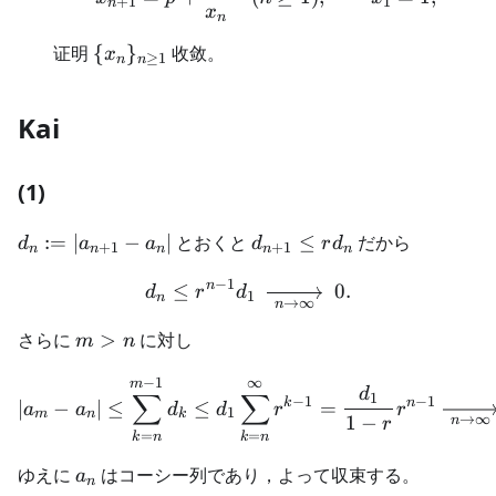
+
1
1
n
x
n
\
证明
{
}
收敛。
x
≥
1
n
n
{x_n\}_{n\ge1}
Kai
(1)
d_n:=|a_{n+1}-
d_{n+1}\le
:=
∣
−
∣
とおくと
≤
だから
d
a
a
d
r
d
+
1
+
1
n
n
n
n
n
a_n|
r d_n
−
1
n
≤
d_n\le r^{n-1}d_1\ \xright
0.
d
r
d
1
n
→
∞
n
m>n
さらに
>
に対し
m
n
−
1
∞
|a_m-a_n|\le \sum_{k=n}^
m
d
∑
∑
1
−
1
−
1
k
n
∣
−
∣
≤
≤
=
a
a
d
d
r
r
1
m
n
k
→
∞
1
−
n
r
=
=
k
n
k
n
{a_n}
ゆえに
はコーシー列であり，よって収束する。
a
n