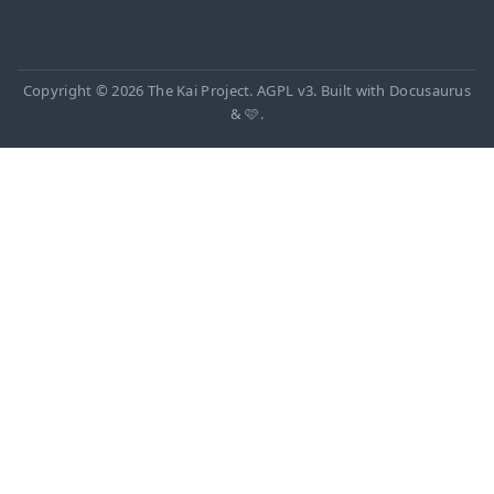
Copyright © 2026 The Kai Project. AGPL v3. Built with Docusaurus
& 🩷.