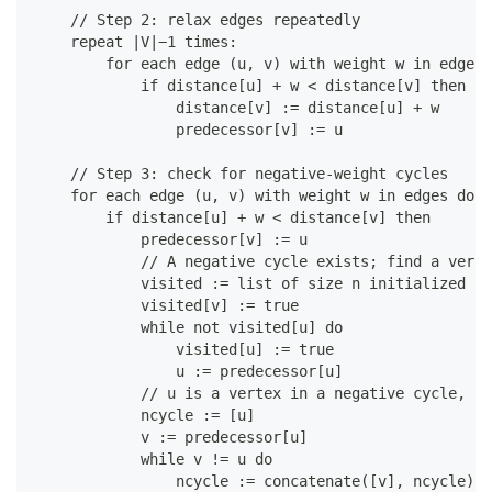
    // Step 2: relax edges repeatedly
    repeat |V|−1 times:
        for each edge (u, v) with weight w in edges 
            if distance[u] + w < distance[v] then
                distance[v] := distance[u] + w
                predecessor[v] := u
    // Step 3: check for negative-weight cycles
    for each edge (u, v) with weight w in edges do
        if distance[u] + w < distance[v] then
            predecessor[v] := u
            // A negative cycle exists; find a verte
            visited := list of size n initialized wi
            visited[v] := true
            while not visited[u] do
                visited[u] := true
                u := predecessor[u]
            // u is a vertex in a negative cycle, fi
            ncycle := [u]
            v := predecessor[u]
            while v != u do
                ncycle := concatenate([v], ncycle)