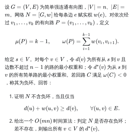
G=
|V|=n
|E|=m
设
=
(
,
)
为简单强连通有向图，
∣
∣
=
、
∣
∣
=
G
V
E
V
n
E
(V,E)
N=
e
w(e)
。网络
=
[
,
]
给每条边
赋实权
(
)
。对依次经
m
N
G
w
e
w
e
[G,w]
v_1,\ldots,v_k
P=
过
,
…
,
的有向路
=
(
,
…
,
)
，定义
v
v
P
v
v
1
1
k
k
(v_1,\ldots,v_k)
−
1
\mu(P)=k-1,\qquad \ome
k
∑
(
)
=
−
1
,
(
)
=
(
,
)
.
μ
P
k
ω
P
w
v
v
+
1
i
i
=
1
i
s\in
v\in
d(v)
s
v
给定
∈
。对每个
∈
，令
(
)
为所有从
到
且
s
V
v
V
d
v
s
v
V
V
∗
n-
d^*
s
v
边数不超过
−
1
的路的最小权重和；令
(
)
为从
到
n
d
v
s
1
(v)
C
\omega(C)
的所有简单路的最小权重和。若回路
满足
(
)
<
0
v
C
ω
C
<0
，称其为负环。回答：
N
证明
不含负环，当且仅当
N
(
)
+
(
,
)
≥
(
d(u)+w(u,v)\ge d(v),\qqu
)
,
∀
(
,
)
∈
.
d
u
w
u
v
d
v
u
v
E
O(mn)
N
给出一个
(
)
时间算法：判定
是否存在负环；
O
mn
N
∗
v\in
d^*
若不存在，则输出所有
∈
的
(
)
。
v
V
d
v