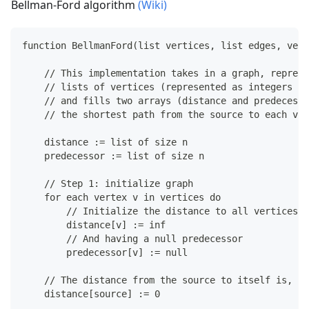
Bellman-Ford algorithm
(Wiki)
E
function BellmanFord(list vertices, list edges, vert
    // This implementation takes in a graph, represe
    // lists of vertices (represented as integers [0
    // and fills two arrays (distance and predecesso
    // the shortest path from the source to each ver
    distance := list of size n
    predecessor := list of size n
    // Step 1: initialize graph
    for each vertex v in vertices do
        // Initialize the distance to all vertices t
        distance[v] := inf
        // And having a null predecessor
        predecessor[v] := null
    // The distance from the source to itself is, of
    distance[source] := 0