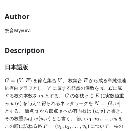
Author
祭音Myyura
Description
日本語版
G=
V
E
=
(
,
)
を節点集合
、 枝集合
から成る単純強連
G
V
E
V
E
(V,
V
n
E
結有向グラフとし、
に属する節点の個数を
、
に属
V
n
E
E)
m
G
e
する枝の本数を
とする。
の各枝
∈
に実数値重
m
G
e
E
\in
w(e)
N=
み
(
)
を与えて得られるネッタワークを
=
[
,
]
w
e
N
G
w
E
[G,
u
v
(u,v)
とする。 節点
から節点
への有向枝は
(
,
)
と書き、
u
v
u
v
w]
w(u,v)
v_1,
その枝重みは
(
,
)
とも書く。 節点
,
,
…
,
を
w
u
v
v
v
v
1
2
k
v_2,
P=
この順に訪ねる路
=
(
,
,
…
,
)
について、枝の
P
v
v
v
1
2
k