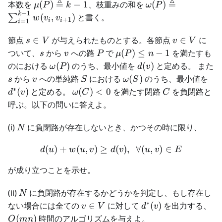
\ldots,
(v_1,
\mu(P)
≜
\omega(P)
≜
本数を
(
)
−
1
、枝重みの和を
(
)
μ
P
k
ω
P
v_k
v_2,
\triangleq
\triangleq
−
1
k
(
,
)
と書く。
∑
w
v
v
+
1
i
i
=
1
i
\ldots,
k-1
\sum_{i=1}^{k-
v_k)
1} w(v_i,
s\in
v\in
節点
∈
が与えられたものとする。各節点
∈
に
s
V
v
V
v_{i+1})
V
V
s
v
P
\mu(P)
ついて、
から
への路
で
(
)
≤
−
1
を満たすも
s
v
P
μ
P
n
\le n-1
\omega(P)
d(v)
のにおける
(
)
のうち、最小値を
(
)
と定める。 また
ω
P
d
v
s
v
S
\omega(S)
d^
から
への単純路
における
(
)
のうち、最小値を
s
v
S
ω
S
(v)
∗
\omega(C)
C
(
)
と定める。
(
)
<
0
を満たす閉路
を負閉路と
d
v
ω
C
C
< 0
呼ぶ。以下の問いに答えよ。
N
(i)
に負閉路が存在しないとき、かつその時に限り、
N
(
)
+
(
,
)
≥
d(u) + w(u, v) \ge d(v), \ \
(
)
,
∀
(
,
)
∈
d
u
w
u
v
d
v
u
v
E
が成り立つことを示せ。
N
(ii)
に負閉路が存在するかどうかを判定し、もし存在し
N
∗
v
d^*
O
ない場合には全ての
∈
に対して
(
)
を出力する、
v
V
d
v
\in
(v)
(
)
時間のアルゴリズムを与えよ。
O
mn