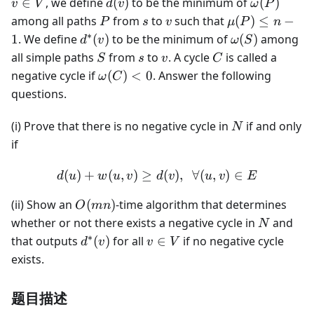
d(v)
\omega(P
∈
, we define
(
)
to be the minimum of
(
)
v
V
d
v
ω
P
P
s
v
\mu(P)
among all paths
from
to
such that
(
)
≤
−
P
s
v
μ
P
n
\le n-1
∗
d^*
\omega(S)
1
. We define
(
)
to be the minimum of
(
)
among
d
v
ω
S
(v)
S
s
v
C
all simple paths
from
to
. A cycle
is called a
S
s
v
C
\omega(C)
negative cycle if
(
)
<
0
. Answer the following
ω
C
< 0
questions.
N
(i) Prove that there is no negative cycle in
if and only
N
if
(
)
+
(
,
)
≥
d(u) + w(u, v) \ge d(v), \ \
(
)
,
∀
(
,
)
∈
d
u
w
u
v
d
v
u
v
E
O(mn)
(ii) Show an
(
)
-time algorithm that determines
O
mn
N
whether or not there exists a negative cycle in
and
N
∗
d^*
v
that outputs
(
)
for all
∈
if no negative cycle
d
v
v
V
(v)
\in
exists.
V
题目描述