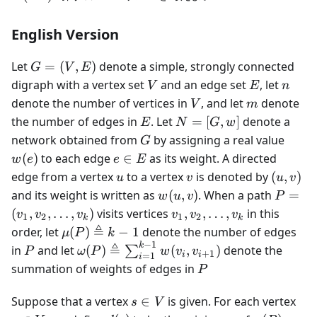
V
English Version
G=
Let
=
(
,
)
denote a simple, strongly connected
G
V
E
(V,
V
E
n
digraph with a vertex set
and an edge set
, let
V
E
n
E)
V
m
denote the number of vertices in
, and let
denote
V
m
E
N=
the number of edges in
. Let
=
[
,
]
denote a
E
N
G
w
[G,
G
w(e)
network obtained from
by assigning a real value
G
w]
e
(
)
to each edge
∈
as its weight. A directed
w
e
e
E
\in
u
v
(u,v)
edge from a vertex
to a vertex
is denoted by
(
,
)
u
v
u
v
E
w(u,v)
P=
and its weight is written as
(
,
)
. When a path
=
w
u
v
P
(v_1,
v_1,
(
,
,
…
,
)
visits vertices
,
,
…
,
in this
v
v
v
v
v
v
1
2
1
2
k
k
v_2,
v_2,
\mu(P)
≜
order, let
(
)
−
1
denote the number of edges
μ
P
k
\ldots,
\ldots,
\triangleq
−
1
k
P
\omega(P)
≜
in
and let
(
)
(
,
)
denote the
∑
P
ω
P
w
v
v
+
1
i
i
=
1
v_k)
i
v_k
k-1
\triangleq
P
summation of weights of edges in
P
\sum_{i=1}^{k-
1} w(v_i,
s\in
v\i
Suppose that a vertex
∈
is given. For each vertex
s
V
v_{i+1})
V
V