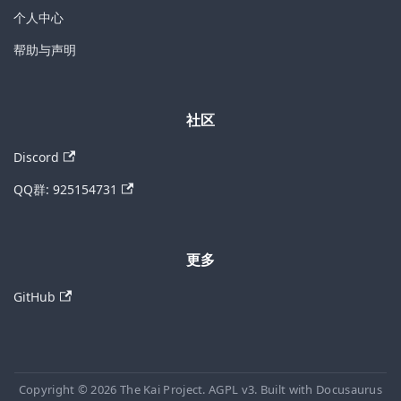
个人中心
帮助与声明
社区
Discord
QQ群: 925154731
更多
GitHub
Copyright © 2026 The Kai Project. AGPL v3. Built with Docusaurus