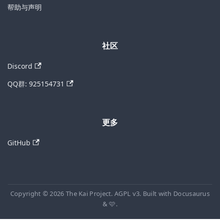
帮助与声明
社区
Discord
QQ群: 925154731
更多
GitHub
Copyright © 2026 The Kai Project. AGPL v3. Built with Docusaurus
& 🩷.