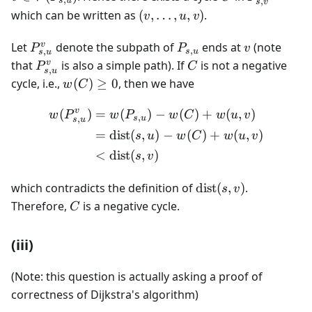
,
,
s
u
s
v
(s, v)
v}
(v,
which can be written as
(
,
…
,
,
)
.
v
u
v
\ldots,
P_{s,u}^v
u, v)
P_{s,u}
v
v
Let
denote the subpath of
ends at
(note
P
P
v
,
,
s
u
s
u
P_{s,u}^v
C
v
that
is also a simple path). If
is not a negative
P
C
,
s
u
w(C)
cycle, i.e.,
(
)
≥
0
, then we have
w
C
\geq
v
(
)
=
(
)
−
(
)
+
(
,
)
0
\begin{aligned} w(P_{s,u}
w
P
w
P
w
C
w
u
v
,
,
s
u
s
u
=
dist
(
,
)
−
(
)
+
(
,
)
s
u
w
C
w
u
v
<
dist
(
,
)
s
v
\text{dist}
which contradicts the definition of
dist
(
,
)
.
s
v
(s,v)
C
Therefore,
is a negative cycle.
C
(iii)
(Note: this question is actually asking a proof of
correctness of Dijkstra's algorithm)