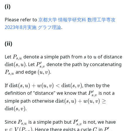
(i)
Please refer to
京都大学 情報学研究科 数理工学専攻
2023年8月実施 グラフ理論
.
(ii)
P_{s,u}
s
u
\te
Let
denote a simple path from
to
of distance
P
s
u
,
s
u
(s, 
′
P'_{s,
P_{
dist
(
,
)
. Let
denote the path by concatenating
s
u
P
,
s
v
v}
(u,v)
and edge
(
,
)
.
P
u
v
,
s
u
\text{dist}
If
dist
(
,
)
+
(
,
)
<
dist
(
,
)
, then by the
s
u
w
u
v
s
v
(s, u) +
′
P'_{s,
definition of "distance" we know that
is not a
P
,
s
v
w(u, v) <
v}
\text{dist}
simple path otherwise
dist
(
,
)
+
(
,
)
≥
s
u
w
u
v
\text{dist}
(s, u) +
dist
(
,
)
.
s
v
(s, v)
w(u, v)
\geq
′
P_{s,u}
P'_{s,
v \in
Since
is a simple path but
is not, we have
P
P
,
,
s
u
s
v
\text{dist}
v}
V(P_{
′
C
P'_{s,
∈
(
)
. Hence there exists a cycle
in
v
V
P
C
P