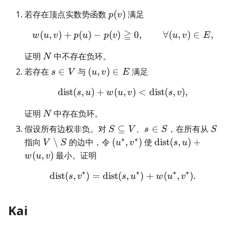
p(v)
若存在顶点实数势函数
(
)
满足
p
v
≧
(
,
)
+
(
)
−
(
)
w(u,v)+p(u)-p(v)\geqq0,
0
,
∀
(
,
)
∈
,
w
u
v
p
u
p
v
u
v
E
N
证明
中不存在负环。
N
s\in
(u,v)\in
若存在
∈
与
(
,
)
∈
满足
s
V
u
v
E
V
E
dist
(
,
)
+
(
\operatorname{dist}(s,u
,
)
<
dist
(
,
)
,
s
u
w
u
v
s
v
N
证明
中存在负环。
N
S\subseteq
s\in
S
假设所有边权非负。对
⊆
、
∈
，在所有从
S
V
s
S
S
V
S
∗
∗
V\setminus
(u^*,v^*)
\operatorname{d
指向
∖
的边中，令
(
,
)
使
dist
(
,
)
+
V
S
u
v
s
u
S
(s,u)+w(u,v)
(
,
)
最小。证明
w
u
v
∗
∗
∗
∗
dist
(
,
)
=
dist
(
\operatorname{dist}(s,
,
)
+
(
,
)
.
s
v
s
u
w
u
v
Kai