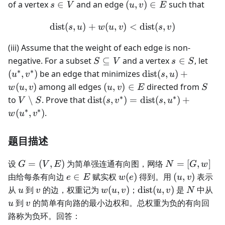
s
(u,
of a vertex
∈
and an edge
(
,
)
∈
such that
s
V
u
v
E
\in
v)
dist
V
(
,
)
+
(
\text{dist}(s, u) + w(u, v) 
,
)
\in
<
dist
(
,
)
s
u
w
u
v
s
v
E
(iii) Assume that the weight of each edge is non-
S
s
(u^
negative. For a subset
⊆
and a vertex
∈
, let
S
V
s
S
\subseteq
\in
v^*
∗
∗
\text{dist}
(
,
)
be an edge that minimizes
dist
(
,
)
+
u
v
s
u
V
S
(s, u) +
(u,
S
(
,
)
among all edges
(
,
)
∈
directed from
w
u
v
u
v
E
S
w(u,v)
v)
∗
∗
V
\text{dist}
to
∖
. Prove that
dist
(
,
)
=
dist
(
,
)
+
V
S
s
v
s
u
\in
\setminus
(s, v^*) =
∗
∗
(
,
)
.
w
u
v
E
S
\text{dist}
(s, u^*) +
题目描述
w(u^*,
v^*)
G=
N=
设
=
(
,
)
为简单强连通有向图，网络
=
[
,
]
G
V
E
N
G
w
(V,E)
[G,w]
e\in
w(e)
(u,v)
由给每条有向边
∈
赋实权
(
)
得到。用
(
,
)
表示
e
E
w
e
u
v
E
u
v
w(u,v)
\operatorname{dist
N
u
从
到
的边，权重记为
(
,
)
；
dist
(
,
)
是
中从
u
v
w
u
v
u
v
N
(u,v)
v
到
的简单有向路的最小边权和。总权重为负的有向回
u
v
路称为负环。回答：