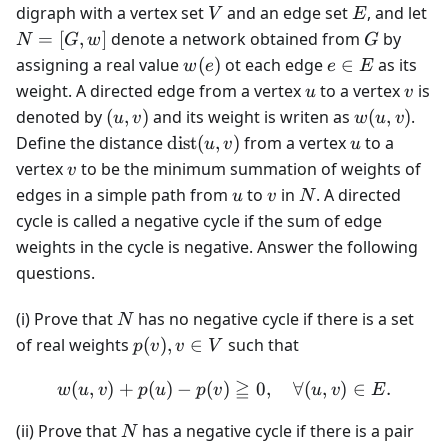
=
V
E
N
digraph with a vertex set
and an edge set
, and let
V
E
(V,
[G
G
=
[
,
]
denote a network obtained from
by
N
G
w
G
E)
w]
w(e)
e
assigning a real value
(
)
ot each edge
∈
as its
w
e
e
E
\in
u
v
weight. A directed edge from a vertex
to a vertex
is
u
v
E
(u,
w(u,
denoted by
(
,
)
and its weight is writen as
(
,
)
.
u
v
w
u
v
v)
v)
\text{dist}
u
Define the distance
dist
(
,
)
from a vertex
to a
u
v
u
(u, v)
v
vertex
to be the minimum summation of weights of
v
u
v
N
edges in a simple path from
to
in
. A directed
u
v
N
cycle is called a negative cycle if the sum of edge
weights in the cycle is negative. Answer the following
questions.
N
(i) Prove that
has no negative cycle if there is a set
N
p(v),
of real weights
(
)
,
∈
such that
p
v
v
V
v
≧
(
,
)
+
\in
(
)
−
(
)
w(u, v) + p(u) - p(v) \geqq 
0
,
∀
(
,
)
∈
.
w
u
v
p
u
p
v
u
v
E
V
N
(ii) Prove that
has a negative cycle if there is a pair
N