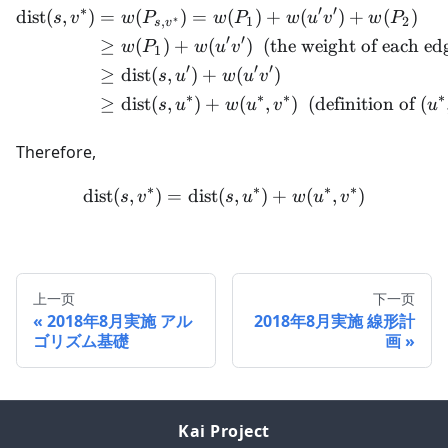
v^*\}
∗
′
′
u'\}
v^*\}
dist
(
,
)
=
(
)
=
(
)
+
(
)
+
(
)
\begin{aligned} \text{dist
s
v
w
P
w
P
w
u
v
w
P
∗
,
1
2
s
v
′
′
≥
(
)
+
(
)
(
the weight of each ed
w
P
w
u
v
1
′
′
′
≥
dist
(
,
)
+
(
)
s
u
w
u
v
∗
∗
∗
∗
≥
dist
(
,
)
+
(
,
)
(
definition of
(
s
u
w
u
v
u
Therefore,
∗
∗
∗
∗
dist
(
,
)
=
dist
(
\text{dist}(s,v^*) = \text
,
)
+
(
,
)
s
v
s
u
w
u
v
上一页
下一页
2018年8月実施 アル
2018年8月実施 線形計
ゴリズム基礎
画
Kai Project