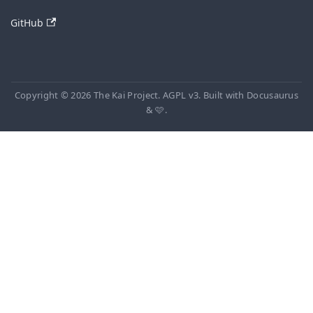
GitHub
Copyright © 2026 The Kai Project. AGPL v3. Built with Docusaurus
& 🩷.