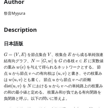
Author
祭音Myyura
Description
日本語版
G
V
E
=
(
,
)
を節点集合
、枝集合
から成る単純強連
G
V
E
V
E
=
N
G
e
結有向グラフ、
=
[
,
]
を
の各枝
∈
に実数値
N
G
w
G
e
E
(V,
=
\in
w(e)
の重み
(
)
を与えて得られるネットワークとする。 節
w
e
E)
[G,
E
u
v
(u,
点
から節点
への有向枝は
(
,
)
と書き、その枝重み
u
v
u
v
w]
v)
w(u,v)
u
v
\text{di
は
(
,
)
とも書く。 節点
から節点
への距離
w
u
v
u
v
(u,v)
N
u
v
dist
(
,
)
を
における
から
への単純路上の枝重み
u
v
N
u
v
の和の最小値と定める。 枝重み和が負である有向閉路を
負閉路と呼ぶ。以下の問いに答えよ。