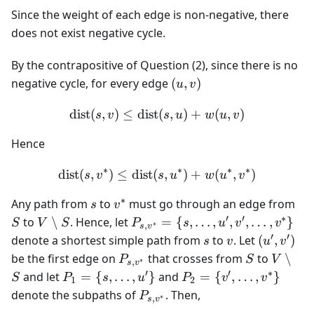
Since the weight of each edge is non-negative, there
does not exist negative cycle.
By the contrapositive of Question (2), since there is no
(u,v)
negative cycle, for every edge
(
,
)
u
v
dist
(
,
)
≤
dist
\text{dist}(s,v) \leq \text
(
,
)
+
(
,
)
s
v
s
u
w
u
v
Hence
∗
∗
∗
∗
dist
(
,
)
≤
dist
(
\text{dist}(s,v^*) \leq \t
,
)
+
(
,
)
s
v
s
u
w
u
v
∗
s
v^*
S
Any path from
to
must go through an edge from
s
v
′
′
∗
V
P_{s,
to
∖
. Hence, let
=
{
,
…
,
,
,
…
,
}
S
V
S
P
s
u
v
v
∗
,
s
v
\setminus
v^*}
′
′
s
v
(u',v')
denote a shortest simple path from
to
. Let
(
,
)
s
v
u
v
S
= \{s,
P_{s,v^*}
S
V
be the first edge on
that crosses from
to
∖
P
S
V
∗
,
s
v
\ldots,
\setmi
′
′
∗
P_1 =
P_2 =
and let
=
{
,
…
,
}
and
=
{
,
…
,
}
S
P
s
u
P
v
v
1
2
u', v',
S
\{s,
\{v',
P_{s,
denote the subpaths of
. Then,
P
∗
,
\ldots,
s
v
\ldots,
\ldots,
v^*}