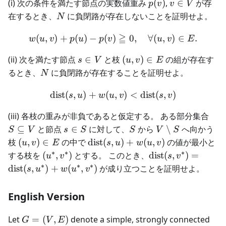
p(v)
v
(i) 次の条件を満たす節点の実数値重み
(
)
,
∈
が存
p
v
v
V
\in
N
在するとき、
に負閉路が存在しないことを証明せよ。
N
V
≧
(
,
)
+
(
)
−
(
)
w(u, v) + p(u) - p(v) \geqq 
0
,
∀
(
,
)
∈
.
w
u
v
p
u
p
v
u
v
E
s
(u,v)
(ii) 次を満たす節点
∈
と枝
(
,
)
∈
の組が存在す
s
V
u
v
E
\in
\in
N
るとき、
に負閉路が存在することを証明せよ。
N
V
E
dist
(
,
)
+
(
\text{dist}(s, u) + w(u, v) 
,
)
<
dist
(
,
)
s
u
w
u
v
s
v
S
(iii) 各枝の重みが非負であると仮定する。 ある部分集合
\su
s
S
V
⊆
と節点
∈
に対して、
から
∖
へ向かう
S
V
s
S
S
V
S
V
\in
\setminus
(u,
\text{dist}
枝
(
,
)
∈
の中で
dist
(
,
)
+
(
,
)
の値が最小と
u
v
E
s
u
w
u
v
S
S
v)
(s, u) +
∗
∗
∗
(u^*,
\text{dist}
する枝を
(
,
)
とする。 このとき、
dist
(
,
)
=
u
v
s
v
\in
w(u,v)
v^*)
(s, v^*) =
∗
∗
∗
dist
(
,
)
+
(
,
)
が成り立つことを証明せよ。
s
u
w
u
v
E
\text{dist}
(s, u^*) +
English Version
w(u^*,
v^*)
G
Let
=
(
,
)
denote a simple, strongly connected
G
V
E