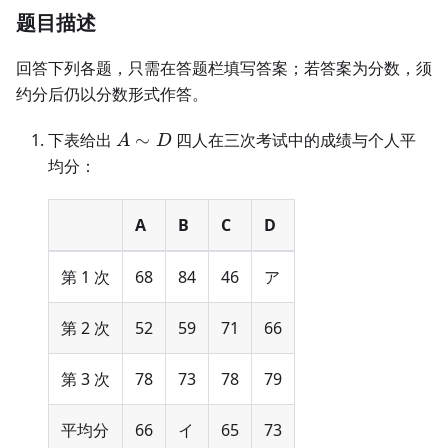
题目描述
回答下列各题，只需在答题栏填写答案；若答案为分数，须
约分后仍以分数形式作答。
A\sim
下表给出
∼
四人在三次考试中的成绩与个人平
A
D
D
均分：
A
B
C
D
第 1 次
68
84
46
ア
第 2 次
52
59
71
66
第 3 次
78
73
78
79
平均分
66
イ
65
73