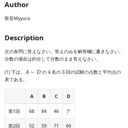
Author
祭音Myyura
Description
次の各問に答えなさい。答えのみを解答欄に書きなさい。
分数の場合は約分して分数のまま答えなさい。
A
4
3
(1) 下は、
∼
の
4
名の
3
回の試験の点数と平均点の
A
D
\sim
表である。
D
A
B
C
D
第1回
68
84
46
ア
第2回
52
59
71
66