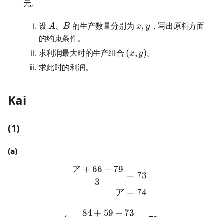
元。
A
B
x,y
设
、
的生产数量分别为
,
，写出原料方面
A
B
x
y
的约束条件。
(x,y)
求利润最大时的生产组合
(
,
)
。
x
y
求此时的利润。
Kai
(1)
(a)
ア
+
66
+
79
\begin{aligned} \frac{ア
=
73
3
ア
=
74
84
+
59
+
73
イ = \frac{84+59+73}{3}