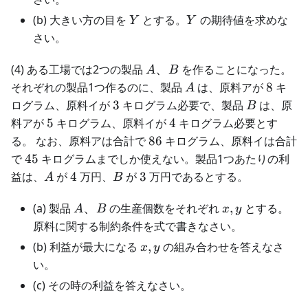
Y
Y
(b) 大きい方の目を
とする。
の期待値を求めな
Y
Y
さい。
A、
(4) ある工場では2つの製品
、
を作ることになった。
A
B
B
A
8
それぞれの製品1つ作るのに、製品
は、原料アが
8
キ
A
3
B
ログラム、原料イが
3
キログラム必要で、製品
は、原
B
5
4
料アが
5
キログラム、原料イが
4
キログラム必要とす
86
る。 なお、原料アは合計で
86
キログラム、原料イは合計
45
で
45
キログラムまでしか使えない。製品1つあたりの利
A
4
B
3
益は、
が
4
万円、
が
3
万円であるとする。
A
B
A、
x,
(a) 製品
、
の生産個数をそれぞれ
,
とする。
A
B
x
y
B
y
原料に関する制約条件を式で書きなさい。
x,
(b) 利益が最大になる
,
の組み合わせを答えなさ
x
y
y
い。
(c) その時の利益を答えなさい。