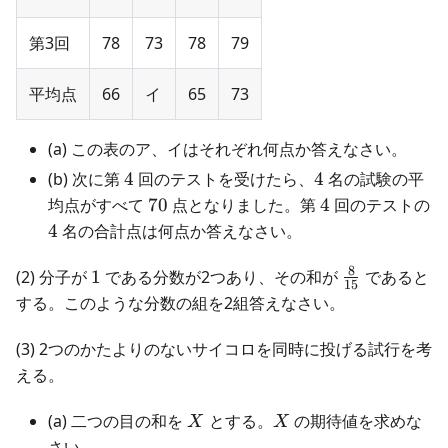
第3回
78
73
78
79
平均点
66
イ
65
73
(a) この表のア、イはそれぞれ何点か答えなさい。
4
4
(b) 次に第
4
回のテストを受けたら、
4
名の試験の平
70
4
均点がすべて
70
点となりました。第
4
回のテストの
4
4
名の合計点は何点か答えなさい。
8
1
\frac{8}
(2) 分子が
1
である分数が2つあり、その和が
であると
15
{15}
する。このような分数の組を2組答えなさい。
(3) 2つのかたよりのないサイコロを同時に投げる試行を考
える。
X
X
(a) 二つの目の和を
とする。
の期待値を求めな
X
X
さい。