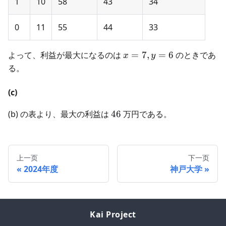
1
10
58
43
34
0
11
55
44
33
x=7,y=6
よって、利益が最大になるのは
=
7
,
=
6
のときであ
x
y
る。
(c)
46
(b) の表より、最大の利益は
46
万円である。
上一页
下一页
2024年度
神戸大学
Kai Project