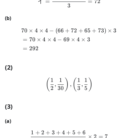
イ
=
=
72
3
(b)
70
×
4
×
4
−
(
66
+
72
+
65
+
73
)
×
3
\begin{aligned} &70 \time
=
70
×
4
×
4
−
69
×
4
×
3
=
292
(2)
1
1
1
1
\begin{aligned} \left( \fr
(
)
(
)
,
,
,
2
30
3
5
(3)
(a)
1
+
2
+
3
+
4
+
5
+
6
\frac{1+2+3+4+5+6}{6} 
×
2
=
7