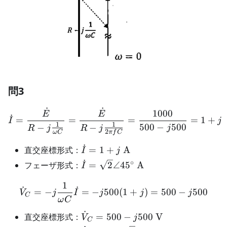
問3
˙
˙
\dot{I} =\frac{\dot{E}}
1000
E
E
˙
=
=
=
=
1
+
I
j
1
1
500
−
500
−
−
j
R
j
R
j
2
ω
C
π
f
C
˙
\dot{I}=1+j\
直交座標形式：
=
1
+
A
I
j
\mathrm{A}
˙
∘
\dot{I}=\sqrt{2}\angle
フェーザ形式：
=
2
∠4
5
A
I
45^\circ\ \mathrm{A}
1
\dot{V}_C =-j\frac{1}{\
˙
˙
=
−
=
−
500
(
1
+
)
=
500
−
500
V
j
I
j
j
j
C
ω
C
˙
\dot{V}_C=500-
直交座標形式：
=
500
−
500
V
V
j
C