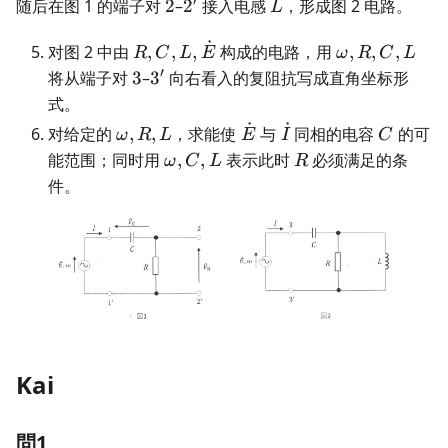
′
V_R
2
2'
L
随后在图 1 的端子对
2
–
2
接入电感
，形成图 2 电路。
L
˙
R,C,L,\dot
\omega,R,C,
对图 2 中由
,
,
,
构成的电路，用
,
,
,
R
C
L
E
ω
R
C
L
E
′
3
3'
将从端子对
3
–
3
向右看入的复阻抗写成直角坐标形
式。
˙
˙
\omega,R,L
\dot
\dot
C
对给定的
,
,
，求能使
与
同相的电容
的可
ω
R
L
E
I
C
E
I
\omega,C,L
R
能范围；同时用
,
,
表示此时
必须满足的条
ω
C
L
R
件。
Kai
問1