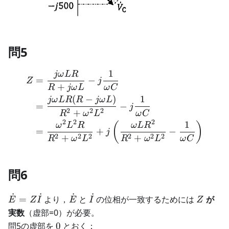
問5
1
jω
L
R
\begin{aligned} Z&=\fra
=
−
Z
j
+
R
jω
L
ω
C
(
−
)
1
jω
L
R
R
jω
L
=
−
j
2
2
2
+
R
ω
L
ω
C
2
2
2
1
(
)
ω
L
R
ω
L
R
=
+
−
j
2
2
2
2
2
2
+
+
R
ω
L
R
ω
L
ω
C
問6
˙
˙
˙
˙
\dot{E}=Z\dot{I}
\dot{E}
\dot{I}
Z
=
より，
と
の位相が一致するためには
が
E
Z
I
E
I
Z
実数
（虚部=0）が必要。
0
問5の虚部を
0
とおく：