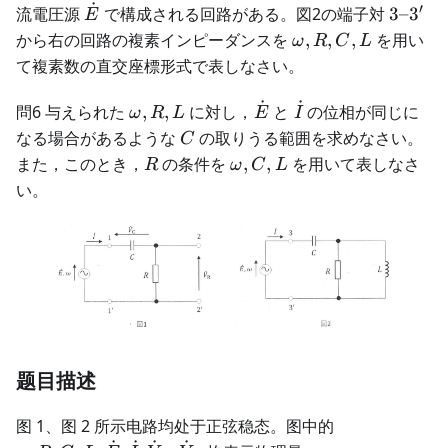
˙
′
\dot{E}
3
流電圧源
で構成される回路がある。図2の端子対
3–
3
E
–
ω,
から右の回路の複素インピーダンスを
,
,
,
を用い
ω
R
C
L
3'
R,
て複素数の直交座標形式で表しなさい。
C,
L
˙
˙
ω,
\dot{E}
\dot{I}
問6 与えられた
,
,
に対し，
と
の位相が同じに
ω
R
L
E
I
R,
C
なる場合があるような
の取りうる範囲を求めなさい。
C
L
R
ω,
また，このとき，
の条件を
,
,
を用いて表しなさ
R
ω
C
L
C,
い。
L
题目描述
\omega,R,C,
图 1、图 2 所示电路均处于正弦稳态。图中的
E,\dot I,\dot
˙
˙
˙
˙