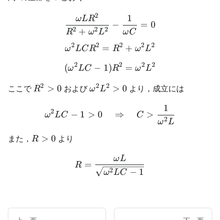
2
1
\frac{\omega LR^2}{R^2
ω
L
R
−
=
0
2
2
2
+
R
ω
L
ω
C
2
2
2
2
2
=
\omega^2LCR^2=R^2+\o
+
ω
L
C
R
R
ω
L
2
2
2
2
(
−
1
)
(\omega^2LC-1)R^2=\om
=
ω
L
C
R
ω
L
2
2
2
R^2>0
\omega^2L^2>0
ここで
>
0
および
>
0
より，成立には
R
ω
L
1
\omega^2LC-1>0\quad\R
2
−
1
>
0
⇒
>
ω
L
C
C
2
ω
L
R>0
また，
>
0
より
R
ω
L
R=\frac{\omega L}{\sqr
=
R
2
−
1
ω
L
C