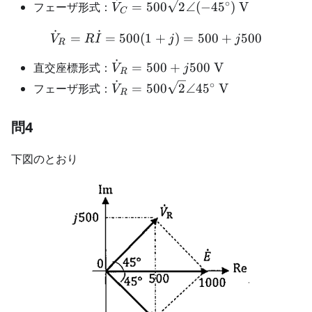
j500\
˙
∘
\dot{V}_C=500\sqrt{2}\angle(-4
フェーザ形式：
=
500
2
∠
(
−
4
5
)
V
V
C
\mathrm{V}
\mathrm{V}
˙
˙
\dot{V}_R=R\dot{I}=50
=
=
500
(
1
+
)
=
500
+
500
V
R
I
j
j
R
˙
\dot{V}_R=500+j500\
直交座標形式：
=
500
+
500
V
V
j
R
\mathrm{V}
˙
∘
\dot{V}_R=500\sqrt{2}\angle
フェーザ形式：
=
500
2
∠4
5
V
V
R
45^\circ\ \mathrm{V}
問4
下図のとおり