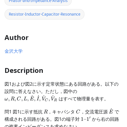
Phasor-and-Impedance-Analysis
Resistor-Inductor-Capacitor-Resonance
Author
金沢大学
Description
図1および図2に示す定常状態にある回路がある。以下の
\omega, R,
設問に答えなさい。ただし，図中の
C, L,
˙
˙
˙
˙
,
,
,
,
,
,
,
はすべて物理量を表す。
ω
R
C
L
E
I
V
V
C
R
\dot{E},
\dot{I},
˙
R
C
\dot{E
問1 図1に示す抵抗
，キャパシタ
，交流電圧源
で
R
C
E
\dot{V}_C,
′
1
構成される回路がある。図1の端子対
1–
1
から右の回路
\dot{V}_R
–
の複素インピーダンスを求めなさい。