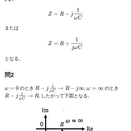
1
Z = R - j\frac{1}{\omega
=
−
Z
R
j
ω
C
または
1
Z = R + \frac{1}{j\omeg
=
+
Z
R
jω
C
となる。
問2
1
\omega=0
R-
\omega=\infty
R-
=
0
のとき
−
→
−
∞
,
=
∞
のとき
ω
R
j
R
j
ω
ω
C
j\frac{1}
j\fr
1
−
→
, したがって下図となる。
R
j
R
ω
C
{\omega
{\o
C}\to R-
C}\t
j\infty