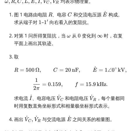
,
,
,
,
,
,
,
均表示物理量。
ω
R
C
L
E
I
V
V
C
R
V_C,\dot V_
˙
R
C
\dot
图 1 电路由电阻
、电容
和交流电压源
构成。
R
C
E
E
′
1
1'
求从端子对
1
–
1
向右看入的复阻抗。
\omega
0
\infty
对第 1 问所得复阻抗，当
从
0
变化到
∞
时，在复
ω
平面上画出其轨迹。
取
˙
∘
R=500\,\Omega,\qquad
=
500
Ω
,
=
20
nF
,
=
1∠
0
kV
,
R
C
E
1
\frac1{2\pi}=0.159,\qq
=
0.159
,
=
15.9
kHz
.
f
2
π
˙
˙
˙
\dot
\dot
\dot
求电流
、电容电压
和电阻电压
，每个量都同
I
V
V
C
R
I
V_C
V_R
时用复数直角坐标形式和相量极坐标形式表示。
˙
˙
˙
\dot
\dot
画出
,
与交流电源
之间关系的相量图。
V
V
E
C
R
V_C,\dot
E