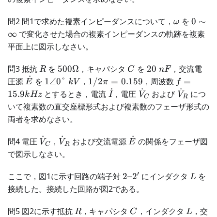
1'
ω
0
問2 問1で求めた複素インピーダンスについて，
を
0
∼
ω
\sim
∞
で変化させた場合の複素インピーダンスの軌跡を複素
\infty
平面上に図示しなさい。
R
500
C
20\
問3 抵抗
を
500Ω
，キャパシタ
を
20
，交流電
R
C
n
F
Ω
nF
˙
\dot{E}
1∠0°
1/2π
f =
圧源
を
1∠0°
，
1/2
=
0.159
，周波数
=
E
kV
π
f
\ kV
=
15.9
˙
˙
˙
\dot{I}
\dot{V}_C
\dot{V}
15.9
とするとき，電流
，電圧
および
につ
k
Hz
I
V
V
C
R
0.159
kHz
いて複素数の直交座標形式および複素数のフェーザ形式の
両者を求めなさい。
˙
˙
˙
\dot{V}_C
\dot{V}_R
\dot{E}
問4 電圧
，
および交流電源
の関係をフェーザ図
V
V
E
C
R
で図示しなさい。
′
2
L
ここで，図1に示す回路の端子対
2–
2
にインダクタ
を
L
–
接続した。接続した回路が図2である。
2'
R
C
L
問5 図2に示す抵抗
，キャパシタ
，インダクタ
，交
R
C
L