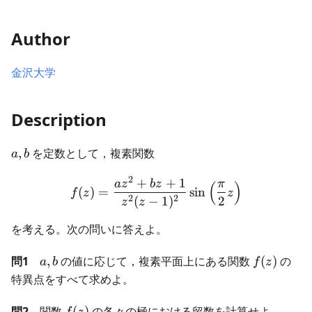
Author
金沢大学
Description
a,b
,
を定数として，複素関数
a
b
2
+
+
1
f(z)=\frac{az^2+bz+1}{z^2
a
z
b
z
π
(
)
(
)
=
sin
f
z
z
2
2
(
−
1
)
2
z
z
を考える。次の問いに答えよ。
a,b
f(z)
問1
,
の値に応じて，複素平面上にある関数
(
)
の
a
b
f
z
特異点をすべて求めよ。
f(z)
問2
関数
(
)
の各々の極における留数を計算せよ。
f
z