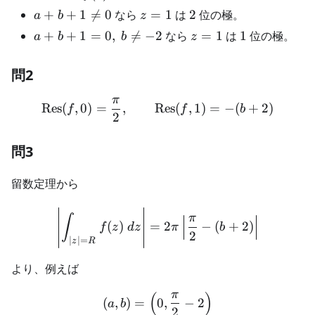
a+b+1\ne
z=1
2
+
+
1

=
0
なら
=
1
は
2
位の極。
a
b
z
0
a+b+1=0,\
z=1
1
+
+
1
=
0
,

=
−
2
なら
=
1
は
1
位の極。
a
b
b
z
b\ne -2
問2
π
\operatorname{Res}(f,0)=
Res
(
,
0
)
=
,
Res
(
,
1
)
=
−
(
+
2
)
f
f
b
2
問3
留数定理から
\left|\int_{|z|=R} f(z)\ d
π
∫
(
)
=
2
−
(
+
2
)
f
z
d
z
π
b
2
∣
∣
=
z
R
より、例えば
π
(
)
(a,b)=\left(0,\frac{\pi}{2
(
,
)
=
0
,
−
2
a
b
2