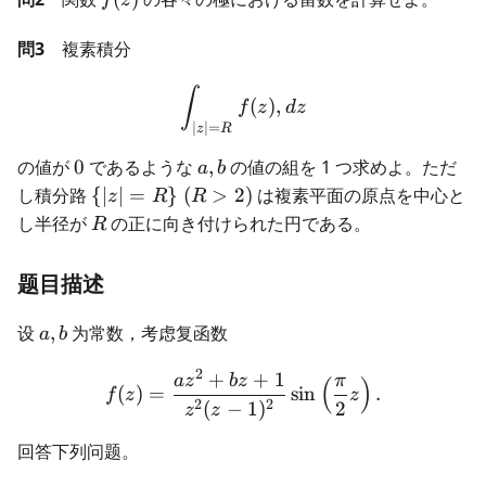
問3
複素積分
\int_{|z|=R} f(z),dz
∫
(
)
,
f
z
d
z
∣
∣
=
z
R
0
a,b
の値が
0
であるような
,
の値の組を 1 つ求めよ。ただ
a
b
\
し積分路
{
∣
∣
=
}
(
>
2
)
は複素平面の原点を中心と
z
R
R
{|z|=R\}\
R
し半径が
の正に向き付けられた円である。
R
(R>2)
题目描述
a,b
设
,
为常数，考虑复函数
a
b
2
+
+
1
f(z)= \frac{az^2+bz+1}{z^2
a
z
b
z
π
(
)
(
)
=
sin
.
f
z
z
2
2
(
−
1
)
2
z
z
回答下列问题。