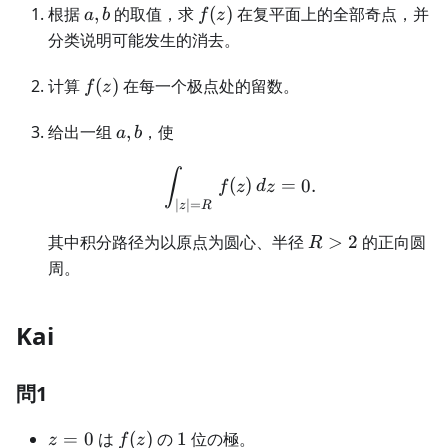
a,b
f(z)
根据
,
的取值，求
(
)
在复平面上的全部奇点，并
a
b
f
z
分类说明可能发生的消去。
f(z)
计算
(
)
在每一个极点处的留数。
f
z
a,b
给出一组
,
，使
a
b
\int_{|z|=R}f(z)\,dz=0.
∫
(
)
=
0.
f
z
d
z
∣
∣
=
z
R
R>2
其中积分路径为以原点为圆心、半径
>
2
的正向圆
R
周。
Kai
問1
z=0
f(z)
1
=
0
は
(
)
の
1
位の極。
z
f
z