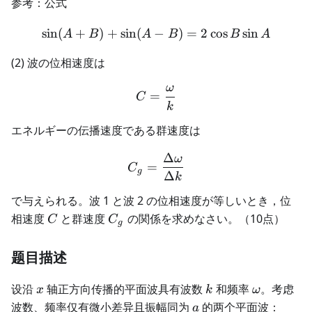
参考：公式
sin
(
+
)
+
sin
(
−
\sin(A+B) + \sin(A-B) = 2
)
=
2
cos
sin
A
B
A
B
B
A
(2) 波の位相速度は
ω
C = \frac{\omega}{k}
=
C
k
エネルギーの伝播速度である群速度は
Δ
ω
C_g = \frac{\Delta \omeg
=
C
g
Δ
k
で与えられる。波 1 と波 2 の位相速度が等しいとき，位
C
C_g
相速度
と群速度
の関係を求めなさい。（10点）
C
C
g
题目描述
x
k
\omega
设沿
轴正方向传播的平面波具有波数
和频率
。考虑
x
k
ω
a
波数、频率仅有微小差异且振幅同为
的两个平面波：
a