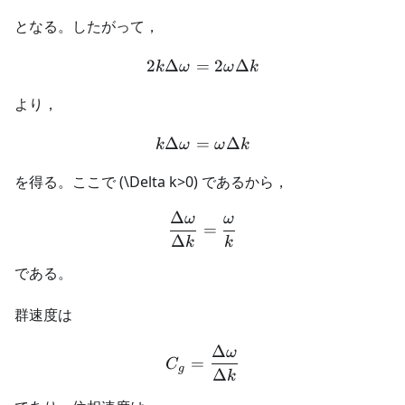
となる。したがって，
2
Δ
=
2k\Delta\omega=2\omega
2
Δ
k
ω
ω
k
より，
Δ
=
k\Delta\omega=\omega\D
Δ
k
ω
ω
k
を得る。ここで (\Delta k>0) であるから，
Δ
ω
ω
\frac{\Delta\omega}{\De
=
Δ
k
k
である。
群速度は
Δ
ω
C_g=\frac{\Delta\omega}
=
C
g
Δ
k