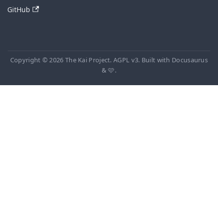
GitHub
Copyright © 2026 The Kai Project. AGPL v3. Built with Docusaurus
& 🩷.