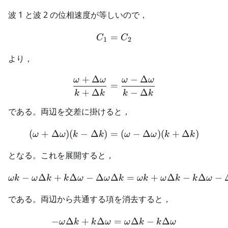
波 1 と波 2 の位相速度が等しいので，
=
C_1=C_2
C
C
1
2
より，
+
Δ
−
Δ
ω
ω
ω
ω
\frac{\omega+\Delta\ome
=
+
Δ
−
Δ
k
k
k
k
である。両辺を交差に掛けると，
(
+
Δ
)
(
−
Δ
)
=
(\omega+\Delta\omega)(k
(
−
Δ
)
(
+
Δ
)
ω
ω
k
k
ω
ω
k
k
となる。これを展開すると，
−
Δ
+
Δ
−
Δ
Δ
\omega k-\omega\Delta k
=
+
Δ
−
Δ
−
ωk
ω
k
k
ω
ω
k
ωk
ω
k
k
ω
である。両辺から共通する項を消去すると，
−
Δ
+
Δ
-\omega\Delta k+k\Delta
=
Δ
−
Δ
ω
k
k
ω
ω
k
k
ω