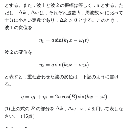
a
とする。また，波 1 と波 2 の振幅は等しく，
とする。た
a
\Delta
\Delta
k
\omega
だし，
Δ
，
Δ
は，それぞれ波数
，周波数
に比べて
k
ω
k
ω
k
\omega
\Delta
十分に小さい定数であり，
Δ
>
0
とする。このとき，
k
k > 0
波 1 の変位を
=
sin
(
\eta_1 = a \sin(k_1 x - \o
−
)
η
a
k
x
ω
t
1
1
1
波 2 の変位を
=
sin
(
\eta_2 = a \sin(k_2 x - \o
−
)
η
a
k
x
ω
t
2
2
2
と表すと，重ね合わせた波の変位は，下記のように書け
る。
=
+
=
2
cos
\eta = \eta_1 + \eta_2 = 2
(
)
sin
(
−
)
η
η
η
a
B
k
x
ω
t
1
2
B
\Delta
\Delta
x
t
(1) 上の式の
の部分を
Δ
，
Δ
，
，
を用いて表しな
B
k
ω
x
t
k
\omega
さい。（15点）