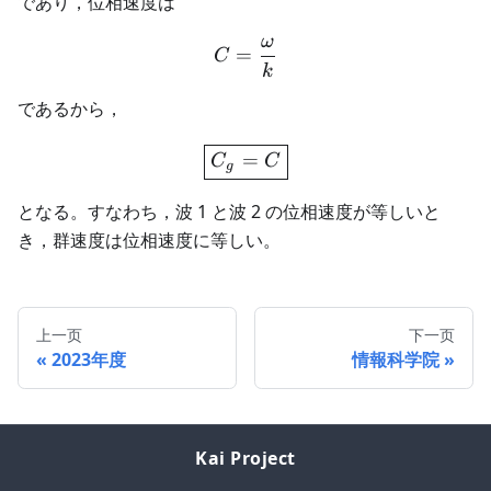
であり，位相速度は
ω
C=\frac{\omega}{k}
=
C
k
であるから，
\boxed{C_g=C}
=
C
C
g
となる。すなわち，波 1 と波 2 の位相速度が等しいと
き，群速度は位相速度に等しい。
上一页
下一页
2023年度
情報科学院
Kai Project