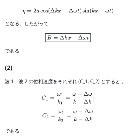
=
2
cos
(
Δ
−
\eta=2a\cos(\Delta kx-\D
Δ
)
sin
(
−
)
η
a
k
x
ω
t
k
x
ω
t
となる。したがって，
\boxed{B=\Delta kx-\Del
=
Δ
−
Δ
B
k
x
ω
t
である。
(2)
波 1，波 2 の位相速度をそれぞれ (C_1, C_2) とすると，
+
Δ
ω
ω
ω
C_1=\frac{\omega_1}{k_
1
=
=
,
C
1
+
Δ
k
k
k
1
−
Δ
ω
ω
ω
C_2=\frac{\omega_2}{k_2
2
=
=
C
2
−
Δ
k
k
k
2
である。