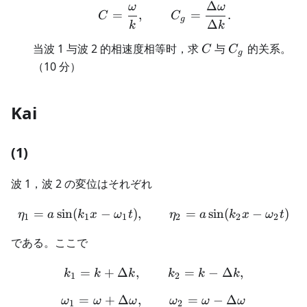
Δ
ω
ω
C=\frac\omega k,\qqua
=
,
=
.
C
C
g
Δ
k
k
C
C_g
当波 1 与波 2 的相速度相等时，求
与
的关系。
C
C
g
（10 分）
Kai
(1)
波 1，波 2 の変位はそれぞれ
=
sin
(
−
)
,
\eta_1=a\sin(k_1x-\omeg
=
sin
(
−
)
η
a
k
x
ω
t
η
a
k
x
ω
t
1
1
1
2
2
2
である。ここで
=
+
Δ
,
k_1=k+\Delta k,\qquad k
=
−
Δ
,
k
k
k
k
k
k
1
2
=
+
Δ
,
\omega_1=\omega+\Delt
=
−
Δ
ω
ω
ω
ω
ω
ω
1
2