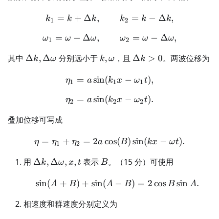
=
+
Δ
,
k_1=k+\Delta k,\qquad k
=
−
Δ
,
k
k
k
k
k
k
1
2
=
+
Δ
,
\omega_1=\omega+\Delt
=
−
Δ
,
ω
ω
ω
ω
ω
ω
1
2
\Delta
k,\omega
\Delta
其中
Δ
,
Δ
分别远小于
,
，且
Δ
>
0
。两波位移为
k
ω
k
ω
k
k,\Delta\omega
k>0
=
sin
(
\eta_1=a\sin(k_1x-\omega
−
)
,
η
a
k
x
ω
t
1
1
1
=
sin
(
\eta_2=a\sin(k_2x-\omega
−
)
.
η
a
k
x
ω
t
2
2
2
叠加位移可写成
=
+
=
2
cos
\eta=\eta_1+\eta_2 =2a\c
(
)
sin
(
−
)
.
η
η
η
a
B
k
x
ω
t
1
2
\Delta
B
用
Δ
,
Δ
,
,
表示
。（15 分）可使用
k
ω
x
t
B
k,\Delta\omega,x,t
sin
(
+
)
+
sin
(
−
\sin(A+B)+\sin(A-B)=2\
)
=
2
cos
sin
.
A
B
A
B
B
A
相速度和群速度分别定义为