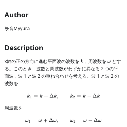
Author
祭音Myyura
Description
k
\omega
x軸の正の方向に進む平面波の波数を
，周波数を
とす
k
ω
る。このとき，波数と周波数がわずかに異なる 2 つの平
面波，波 1 と波 2 の重ね合わせを考える。波 1 と波 2 の
波数を
=
+
Δ
,
k_1 = k + \Delta k,\qquad
=
−
Δ
k
k
k
k
k
k
1
2
周波数を
=
+
Δ
,
\omega_1 = \omega + \De
=
−
Δ
ω
ω
ω
ω
ω
ω
1
2