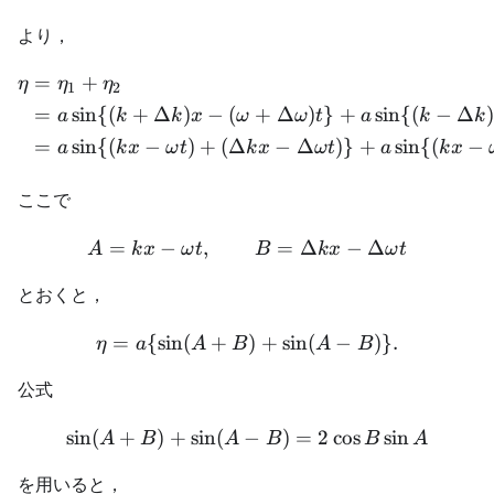
より，
=
+
\begin{aligned} \eta &=\
η
η
η
1
2
=
sin
{(
+
Δ
)
−
(
+
Δ
)
}
+
sin
{(
−
Δ
)
a
k
k
x
ω
ω
t
a
k
k
=
sin
{(
−
)
+
(
Δ
−
Δ
)}
+
sin
{(
−
a
k
x
ω
t
k
x
ω
t
a
k
x
ここで
=
−
,
A=kx-\omega t,\qquad B=
=
Δ
−
Δ
A
k
x
ω
t
B
k
x
ω
t
とおくと，
=
{
sin
(
+
\eta =a\{\sin(A+B)+\sin
)
+
sin
(
−
)}
.
η
a
A
B
A
B
公式
sin
(
+
)
+
sin
(
−
\sin(A+B)+\sin(A-B)=2\c
)
=
2
cos
sin
A
B
A
B
B
A
を用いると，