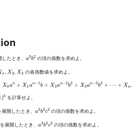
tion
3
2
a^3b^2
開したとき、
の項の係数を求めよ。
a
b
X_1
X_2
X_3
,
,
の各係数値を求めよ。
X
X
X
1
2
3
−
1
−
2
2
−
3
3
n
n
n
n
=
+
+
(a+b)^n = X_0 a^n + X
+
+
⋯
+
X
a
X
a
b
X
a
b
X
a
b
X
0
1
2
3
n
5
1
)
を計算せよ。
2
3
2
a^2
を展開したとき、
の項の係数を求めよ。
a
b
c
b^3
2
3
2
c^2
a^2
を展開したとき、
の項の係数を求めよ。
a
b
c
b^3