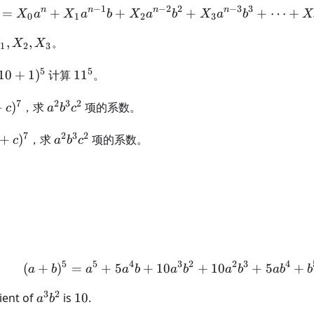
−
1
−
2
2
−
3
3
n
n
n
n
=
+
+
(a+b)^n=X_0a^n+X_
+
+
⋯
+
X
a
X
a
b
X
a
b
X
a
b
X
0
1
2
3
_1,X_2,X_3
,
,
。
X
X
1
2
3
5
5
11^5
10
+
1
)
计算
1
1
。
^5
7
2
3
2
)^7
a^2b^3c^2
+
)
，求
项的系数。
c
a
b
c
7
2
3
2
c)^7
a^2b^3c^2
+
)
，求
项的系数。
c
a
b
c
5
5
4
3
2
2
3
4
(
+
)
=
+
5
+
10
(a+b)^5 = a^5 + 5 a^4 
+
10
+
5
+
a
b
a
a
b
a
b
a
b
a
b
b
3
2
a^3b^2
10
ient of
is
10
.
a
b