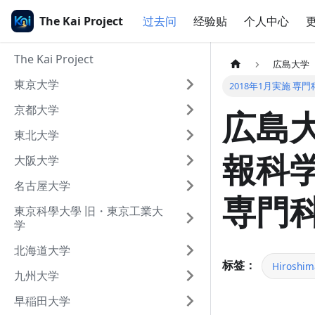
The Kai Project
过去问
经验贴
个人中心
The Kai Project
広島大学
東京大学
2018年1月実施 専門
京都大学
広島大
東北大学
報科学
大阪大学
名古屋大学
専門科
東京科學大學 旧・東京工業大
学
北海道大学
标签：
Hiroshim
九州大学
早稲田大学