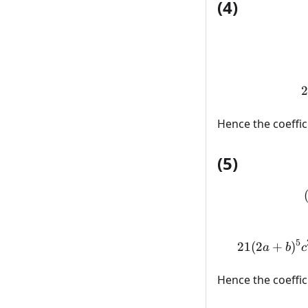
(4)
Hence the coeffic
(5)
5
21
(
2
+
)
a
b
c
Hence the coeffic