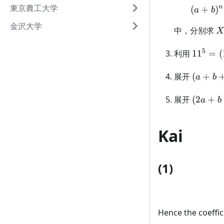
東京農工大学
n
(
+
)
a
b
金沢大学
X
中，分别求
X
5
11^5=
利用
1
1
=
(
(10+1)
(a+b+c
展开
(
+
a
b
(2a+b+
展开
(
2
+
a
b
Kai
(1)
Hence the coeffic