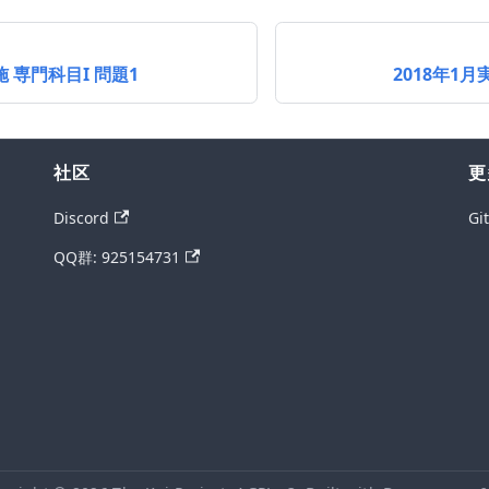
10
\times
2^2 =
施 専門科目I 問題1
2018年1月
840
社区
更
Discord
Gi
QQ群: 925154731