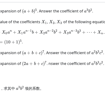
c^2
5
3
2
(a+b)^5
a^3b^2
 expansion of
(
+
)
. Answer the coefficient of
.
a
b
a
b
X_1
X_2
X_3
alue of the coefficients
,
,
of the following equati
X
X
X
1
2
3
−
1
−
2
2
−
3
3
n
n
n
n
=
+
+
(a+b)^n = X_0 a^n + X
+
+
⋯
+
X
a
X
a
b
X
a
b
X
a
b
X
0
1
2
3
n
5
5
=
(
10
+
1
)
.
7
2
3
2
(a
a^2
 expansion of
(
+
+
)
. Answer the coefficient of
.
a
b
c
a
b
c
+ b
b^3
7
2
3
2
5
+
(2a
c^2
a^2
 expansion of
(
2
+
+
)
. nswer the coefficient of
.
a
b
c
a
b
c
c)^7
+ b
b^3
+
c^2
c)^7
3
2
5
a^3b^2
，求其中
项的系数。
a
b