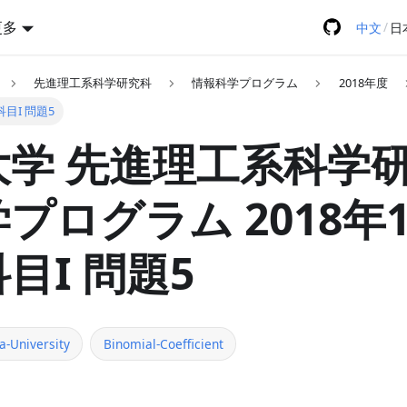
更多
/
中文
日
先進理工系科学研究科
情報科学プログラム
2018年度
科目I 問題5
学 先進理工系科学研
プログラム 2018年
目I 問題5
a-University
Binomial-Coefficient