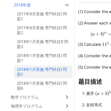
+
2018年度
c)^7
(1) Consider the
2017年8月実施 専門科目I 問
題1
(2) Answer each v
2017年8月実施 専門科目I 問
題2
n
(
+
)
a
b
2018年1月実施 専門科目II 問
5
11^
(3) Calculate
1
1
題3
=
(10
2018年1月実施 専門科目I 問
(4) Consider the
題1
+
1)^
(5) Consider the
2018年1月実施 専門科目I 問
題5
题目描述
2018年1月実施 専門科目I 問
題6
5
(a+b)^
展开
(
+
)
a
b
数学プログラム
在恒等式
物理学プログラム