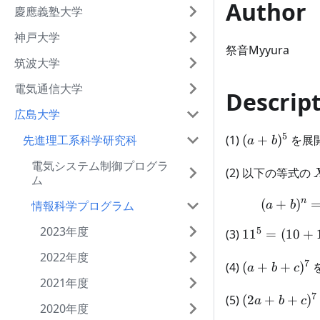
Author
慶應義塾大学
神戸大学
祭音Myyura
筑波大学
電気通信大学
Descrip
広島大学
5
(a+b)^5
先進理工系科学研究科
(1)
(
+
)
を展
a
b
電気システム制御プログラ
(2) 以下の等式の
ム
n
(
+
)
情報科学プログラム
a
b
2023年度
5
11^5
(3)
1
1
=
(
10
+
=
2022年度
7
(10
(a
(4)
(
+
+
)
a
b
c
+
+ b
2021年度
7
1)^5
+
(2a
(5)
(
2
+
+
)
a
b
c
2020年度
c)^7
+ b