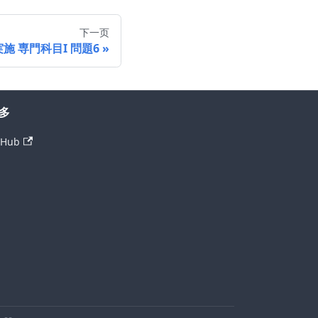
下一页
実施 専門科目I 問題6
多
tHub