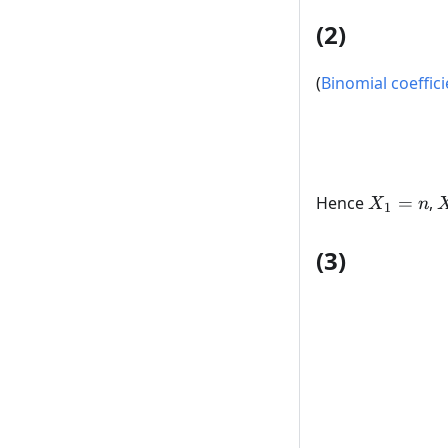
(2)
(
Binomial coeffici
X_1
Hence
=
,
X
n
1
= n
\
1
(3)