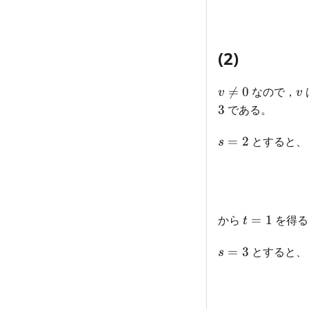
(2)
v
v

=
0
なので，
v
v
\neq
3
である。
0
s=2
=
2
とすると、
s
t=1
から
=
1
を得る
t
s=3
=
3
とすると、
s