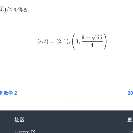
65
)
/4
を得る。
/4
\begin{aligned} (s,t) = 
(
)
9
±
65
(
,
)
=
(
2
,
1
)
,
3
,
s
t
4
施 数学 2
2
社区
更
Discord
Gi