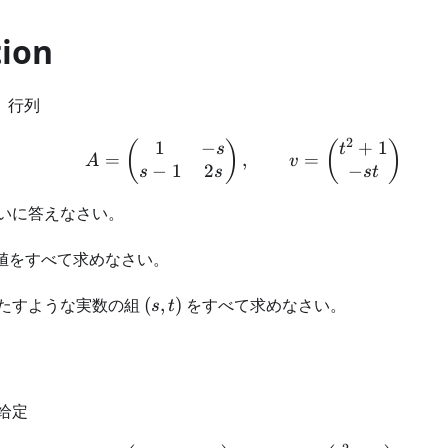
tion
。行列
2
1
−
+
1
A=\begin{pmatrix}1&-s
(
)
(
)
s
t
=
,
=
A
v
−
1
2
−
s
s
s
t
いに答えなさい。
値をすべて求めなさい。
(s,t)
たすような実数の組
(
,
)
をすべて求めなさい。
s
t
给定