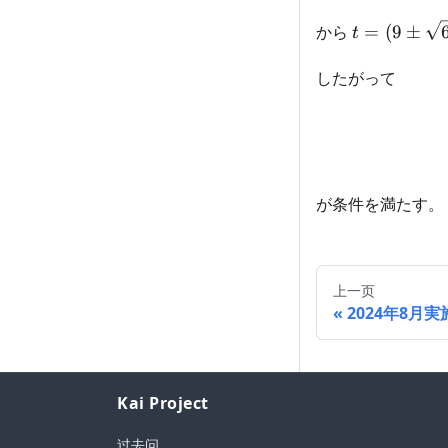
t=(9 \pm
から
=
(
9
±
t
\sqrt{65})
したがって
が条件を満たす。
上一页
2024年8月実
Kai Project
过去问