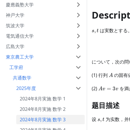
慶應義塾大学
Descrip
神戸大学
筑波大学
s,t
,
は実数とする
s
t
電気通信大学
広島大学
東京農工大学
について，次の問
工学府
A
(1) 行列
の固有
A
共通数学
Av=3v
2025年度
(2)
=
3
を満
A
v
v
2024年8月実施 数学 1
题目描述
2024年8月実施 数学 2
s,t
设
,
为实数，并
2024年8月実施 数学 3
s
t