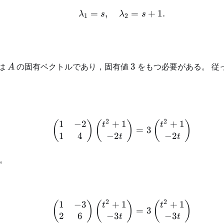
=
,
\lambda_{1}=s,\quad 
=
+
1.
λ
s
λ
s
1
2
A
3
は
の固有ベクトルであり，固有値
3
をもつ必要がある。 従
A
2
2
1
−
2
+
1
+
1
\begin{aligned} \begin
(
)
(
)
(
)
t
t
=
3
1
4
−
2
−
2
t
t
。
2
2
1
−
3
+
1
+
1
\begin{aligned} \begin
(
)
(
)
(
)
t
t
=
3
2
6
−
3
−
3
t
t