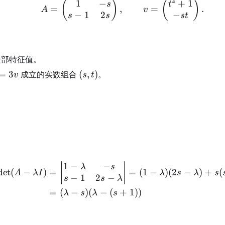
2
1
−
+
1
A=\begin{pmatrix}1&-s
(
)
(
)
s
t
=
,
=
.
A
v
−
1
2
−
s
s
s
t
部特征值。
=3v
(s,t)
=
3
成立的实数组合
(
,
)
。
v
s
t
1
−
−
\begin{aligned} \det(A
λ
s
det
(
−
)
=
=
(
1
−
)
(
2
−
)
+
(
A
λ
I
λ
s
λ
s
−
1
2
−
s
s
λ
=
(
−
)
(
−
(
+
1
))
λ
s
λ
s