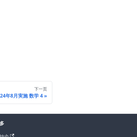
(2, 1) , \left( 3, \frac{9 \pm \sqrt{65}}{4} \right) \e
下一页
024年8月実施 数学 4
多
tHub