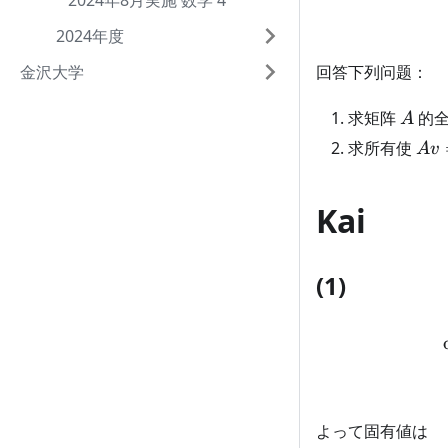
2024年8月実施 数学 4
2024年度
回答下列问题：
金沢大学
A
求矩阵
的全
A
Av
求所有使
A
v
Kai
(1)
よって固有値は