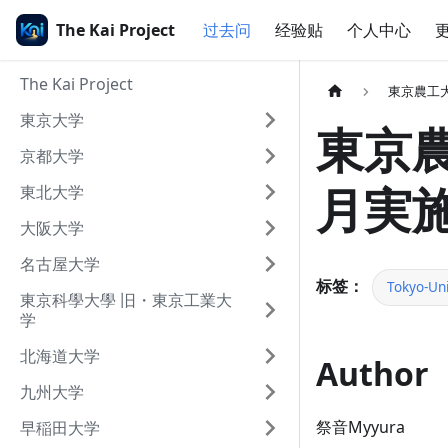
The Kai Project
过去问
经验贴
个人中心
The Kai Project
東京農工
東京大学
東京農
京都大学
月実施
東北大学
大阪大学
名古屋大学
标签：
Tokyo-Uni
東京科學大學 旧・東京工業大
学
北海道大学
Author
九州大学
祭音Myyura
早稲田大学