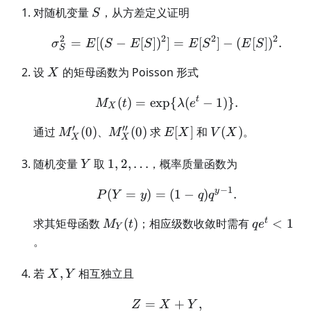
S
对随机变量
，从方差定义证明
S
2
2
2
2
=
[(
−
[
]
)
]
\sigma_S^2 =E[(S-E[S])^
=
[
]
−
(
[
]
)
.
σ
E
S
E
S
E
S
E
S
S
X
设
的矩母函数为 Poisson 形式
X
t
(
)
=
exp
M_X(t)=\exp\{\lambda(
{
(
−
1
)}
.
M
t
λ
e
X
′
′′
M_X'(0)
M_X''(0)
E[X]
V(X)
通过
(
0
)
、
(
0
)
求
[
]
和
(
)
。
M
M
E
X
V
X
X
X
Y
1,2,\ldots
随机变量
取
1
,
2
,
…
，概率质量函数为
Y
−
1
y
(
=
)
=
P(Y=y)=(1-q)q^{y-1}.
(
1
−
)
.
P
Y
y
q
q
M_Y(t)
qe^t<1
t
求其矩母函数
(
)
；相应级数收敛时需有
<
1
M
t
q
e
Y
。
X,Y
若
,
相互独立且
X
Y
=
Z=X+Y,
+
,
Z
X
Y