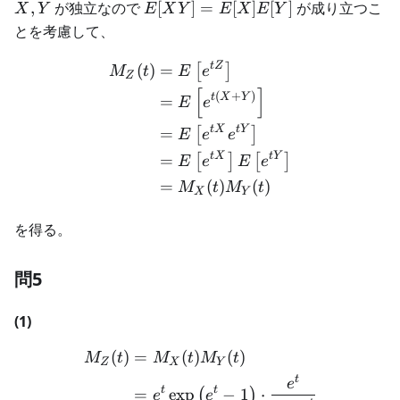
X,Y
E[XY]=E[X]E[Y]
,
が独立なので
[
]
=
[
]
[
]
が成り立つこ
X
Y
E
X
Y
E
X
E
Y
とを考慮して、
tZ
\begin{aligned} M_Z(t) &= 
(
)
=
[
]
M
t
E
e
Z
[
]
(
+
)
t
X
Y
=
E
e
tX
t
Y
=
[
]
E
e
e
tX
t
Y
=
[
]
[
]
E
e
E
e
=
(
)
(
)
M
t
M
t
X
Y
を得る。
問5
(1)
(
)
=
(
)
(
)
\begin{aligned} M_Z(t) &=
M
t
M
t
M
t
Z
X
Y
t
e
t
t
=
exp
−
1
⋅
(
)
e
e