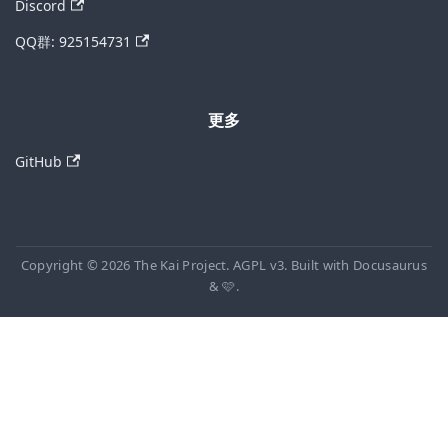
Discord
QQ群: 925154731
更多
GitHub
Copyright © 2026 The Kai Project. AGPL v3. Built with Docusaurus
& 🩷.