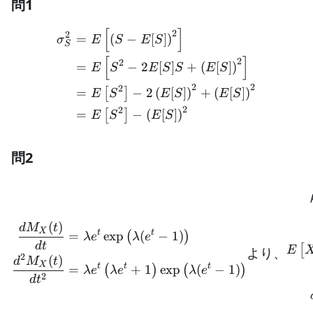
問1
[
]
\begin{aligned} \sigma_S^2 
2
2
=
(
−
[
]
)
σ
E
S
E
S
S
[
]
2
2
=
−
2
[
]
+
(
[
]
)
E
S
E
S
S
E
S
2
2
2
=
−
2
(
[
]
)
+
(
[
]
)
[
]
E
S
E
S
E
S
2
2
=
−
(
[
]
)
[
]
E
S
E
S
問2
\begin{aligned} \frac{dM
(
)
d
M
t
X
t
t
=
exp
(
−
1
)
(
)
λ
e
λ
e
d
t
[
E
より、
2
(
)
d
M
t
X
t
t
t
=
+
1
exp
(
−
1
)
(
)
(
)
λ
e
λ
e
λ
e
2
d
t