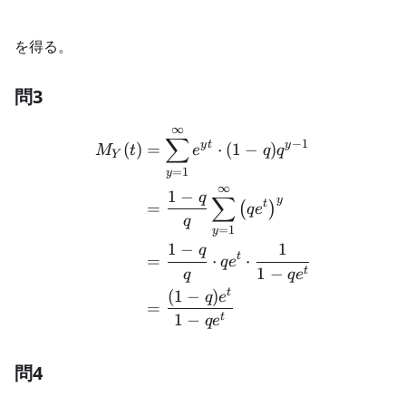
を得る。
問3
∞
\begin{aligned} M_Y(t) &=
∑
−
1
y
t
y
(
)
=
⋅
(
1
−
)
M
t
e
q
q
Y
=
1
y
∞
1
−
q
∑
y
t
=
(
)
q
e
q
=
1
y
1
−
1
q
t
=
⋅
⋅
q
e
1
−
t
q
q
e
t
(
1
−
)
q
e
=
1
−
t
q
e
問4