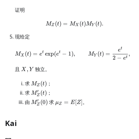
证明
(
)
=
M_Z(t)=M_X(t)M_Y(t).
(
)
(
)
.
M
t
M
t
M
t
Z
X
Y
现给定
t
M_X(t)=e^t\exp(e^t-1),
e
t
t
(
)
=
exp
(
−
1
)
,
(
)
=
,
M
t
e
e
M
t
X
Y
2
−
t
e
X,Y
且
,
独立。
X
Y
M_Z(t)
求
(
)
；
M
t
Z
′
M_Z'(t)
求
(
)
；
M
t
Z
′
M_Z'(0)
\mu_Z=E[Z]
由
(
0
)
求
=
[
]
。
M
μ
E
Z
Z
Z
Kai