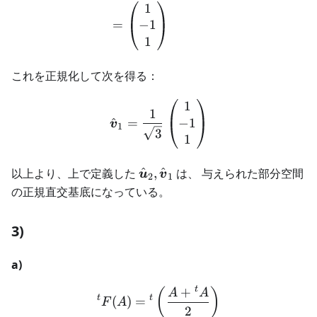
1
−
1
=
1
これを正規化して次を得る：
1
\begin{aligned} \hat{\bo
1
^
−
1
=
v
1
3
1
\hat{\boldsymbol{u}}_2,
^
^
以上より、上で定義した
,
は、 与えられた部分空間
u
v
2
1
\hat{\boldsymbol{v}}_1
の正規直交基底になっている。
3)
a)
t
+
\begin{aligned} {}^t F(A)
(
)
A
A
t
t
(
)
=
F
A
2