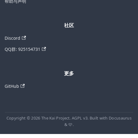
帮助与声明
社区
Discord
QQ群: 925154731
更多
GitHub
Copyright © 2026 The Kai Project. AGPL v3. Built with Docusaurus
& 🩷.