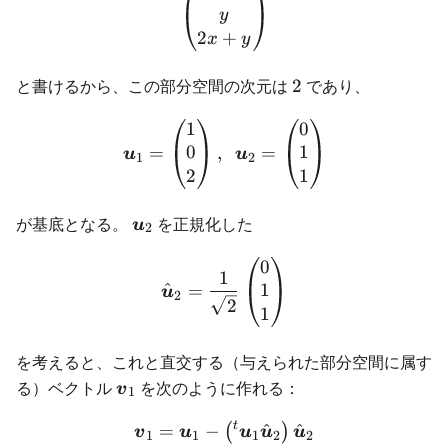
y
2
+
x
y
2
と書けるから、この部分空間の次元は
2
であり、
1
0
\begin{aligned} \boldsym
0
1
=
,
=
u
u
1
2
2
1
\boldsymbol{u}_2
が基底となる。
を正規化した
u
2
0
\begin{aligned} \hat{\bo
1
^
1
=
u
2
2
1
を考えると、これと直交する（与えられた部分空間に属す
\boldsymbol{v}_1
る）ベクトル
を次のように作れる：
v
1
t
^
^
=
−
\begin{aligned} \boldsym
(
)
v
u
u
u
u
1
1
1
2
2