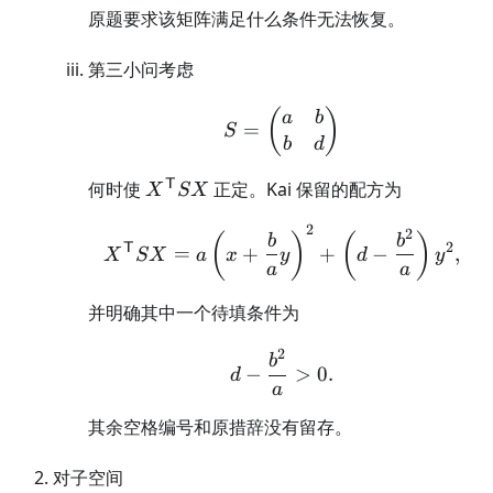
原题要求该矩阵满足什么条件无法恢复。
第三小问考虑
S=\begin{pmatrix}a
(
)
a
b
=
S
b
d
X^{\mathsf
T
何时使
正定。Kai 保留的配方为
X
SX
T}SX
2
2
X^{\mathsf T}SX =a\le
(
)
(
)
b
b
2
T
=
+
+
−
,
X
SX
a
x
y
d
y
a
a
并明确其中一个待填条件为
2
d-\frac{b^2}{a}>0.
b
−
>
0.
d
a
其余空格编号和原措辞没有留存。
对子空间