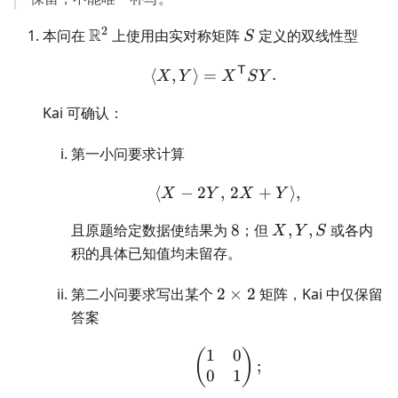
2
\mathbb
R
S
本问在
上使用由实对称矩阵
定义的双线性型
S
R^2
T
\langle X,Y\rangle=X^
⟨
,
⟩
=
.
X
Y
X
S
Y
Kai 可确认：
第一小问要求计算
⟨
−
2
,
\langle X-2Y,\,2X+Y\
2
+
⟩
,
X
Y
X
Y
8
X,Y,S
且原题给定数据使结果为
8
；但
,
,
或各内
X
Y
S
积的具体已知值均未留存。
2\times2
第二小问要求写出某个
2
×
2
矩阵，Kai 中仅保留
答案
1
0
\begin{pmatrix}1&0\
(
)
;
0
1