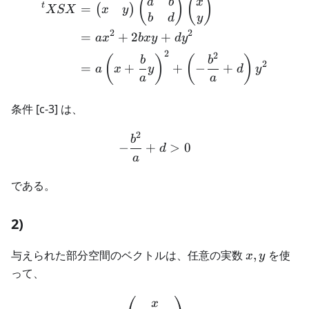
\begin{aligned} {}^t XSX 
(
)
(
)
a
b
x
t
=
(
)
x
y
XSX
b
d
y
2
2
=
+
2
+
a
x
b
x
y
d
y
2
2
(
)
(
)
b
b
2
=
+
+
−
+
a
x
y
d
y
a
a
条件 [c-3] は、
2
\begin{aligned} -\frac{b^
b
−
+
>
0
d
a
である。
2)
x,y
与えられた部分空間のベクトルは、任意の実数
,
を使
x
y
って、
\begin{aligned} \begin{p
x