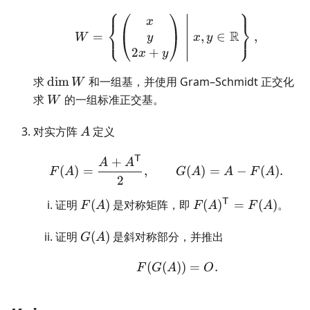
⎧
⎫
W= \left\{ \begin{pmat
x
⎨
⎬
⎩
⎭
R
=
,
∈
,
y
W
x
y
2
+
x
y
\dim
求
dim
和一组基，并使用 Gram–Schmidt 正交化
W
W
W
求
的一组标准正交基。
W
A
对实方阵
定义
A
T
+
F(A)=\frac{A+A^{\math
A
A
(
)
=
,
(
)
=
−
(
)
.
F
A
G
A
A
F
A
2
F(A)
F(A)^{\mathsf
T
证明
(
)
是对称矩阵，即
(
)
=
(
)
。
F
A
F
A
F
A
T}=F(A)
G(A)
证明
(
)
是斜对称部分，并推出
G
A
(
(
))
F(G(A))=O.
=
.
F
G
A
O