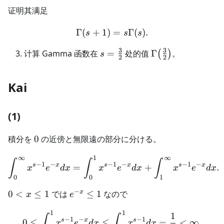
证明其满足
Γ
(
+
1
)
\Gamma(s+1)=s\Gamma(
=
Γ
(
)
.
s
s
s
3
3
s=\frac32
\Gamma\!\left(\f
计算 Gamma 函数在
=
处的值
Γ
。
(
)
s
2
2
Kai
(1)
0
積分を
0
の近傍と無限遠の部分に分ける。
∞
1
∞
\int_0^{\infty}x^{s-1}e^
∫
∫
∫
−
1
−
−
1
−
−
1
−
s
x
s
x
s
x
=
+
.
x
e
d
x
x
e
d
x
x
e
d
x
0
0
1
−
0<x\leq1
e^{-
x
0
<
≤
1
では
≤
1
なので
x
e
x}\leq1
1
1
0\leq\int_0^1x^{s-1}e^{-x
1
∫
∫
−
1
−
−
1
s
x
s
0
≤
≤
=
<
∞.
x
e
d
x
x
d
x