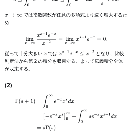
s
0
0
x\to\infty
→
∞
では指数関数が任意の多項式より速く増大するた
x
め
−
1
−
s
x
\lim_{x\to\infty}\frac{x
x
e
+
1
−
s
x
lim
=
lim
=
0.
x
e
−
2
x
→
∞
→
∞
x
x
−
1
−
−
2
x
x^{s-
s
x
従って十分大きい
では
≤
となり、比較
x
x
e
x
1}e^{-
判定法から第 2 の積分も収束する。よって広義積分全体
x}\leq
が収束する。
x^{-2}
(2)
∞
\begin{aligned} \Gamma(s+
∫
−
x
s
Γ
(
+
1
)
=
s
e
x
d
x
0
∞
∫
∞
−
−
−
1
x
s
x
s
=
−
+
[
]
e
x
s
e
x
d
x
0
0
=
Γ
(
)
s
s