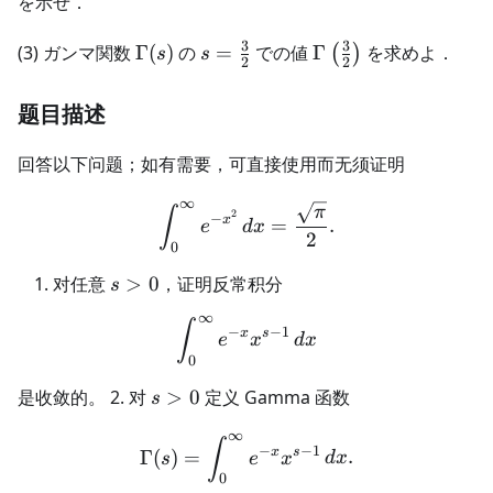
を示せ．
1}dx
s\Gamma(s)
3
3
\Gamma(s)
s =
\Gamma
(3) ガンマ関数
Γ
(
)
の
=
での値
Γ
を求めよ．
(
)
s
s
2
2
\frac{3}
\left(
{2}
\frac{3}
题目描述
{2}
\right)
回答以下问题；如有需要，可直接使用而无须证明
∞
\int_0^\infty e^{-x^2}\,d
π
∫
2
−
x
=
.
e
d
x
2
0
s>0
对任意
>
0
，证明反常积分
s
∞
\int_0^\infty e^{-x}x^{s-
∫
−
−
1
x
s
e
x
d
x
0
s>0
是收敛的。 2. 对
>
0
定义 Gamma 函数
s
∞
\Gamma(s)=\int_0^\infty 
∫
−
−
1
x
s
Γ
(
)
=
.
s
e
x
d
x
0