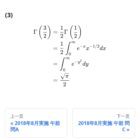
(3)
3
1
1
\begin{aligned} \Gamma \l
(
)
(
)
Γ
=
Γ
2
2
2
∞
1
∫
−
−
1/2
x
=
e
x
d
x
2
0
∞
∫
2
−
y
=
e
d
y
0
π
=
2
上一页
下一页
2018年8月実施 午前
2018年8月実施 午前 問
問A
C