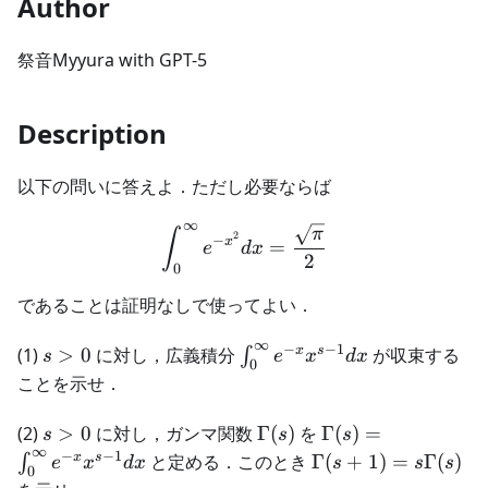
Author
祭音Myyura with GPT-5
Description
以下の問いに答えよ．ただし必要ならば
∞
\int_0^{\infty} e^{-x^2} 
π
∫
2
−
x
=
e
d
x
2
0
であることは証明なしで使ってよい．
∞
−
−
1
s
\int_0^{\infty}e^{-
x
s
(1)
>
0
に対し，広義積分
が収束する
∫
s
e
x
d
x
0
>
x}x^{s-1}dx
ことを示せ．
0
s
\Gamma(s)
\Gamma(s) =
(2)
>
0
に対し，ガンマ関数
Γ
(
)
を
Γ
(
)
=
s
s
s
∞
>
\int_0^{\infty}
−
−
1
\Gamma(s+1)
x
s
と定める．このとき
Γ
(
+
1
)
=
Γ
(
)
∫
e
x
d
x
s
s
s
0
0
e^{-x}x^{s-
=